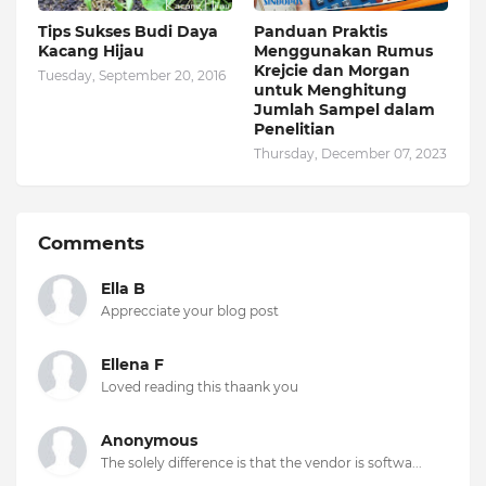
Tips Sukses Budi Daya
Panduan Praktis
Kacang Hijau
Menggunakan Rumus
Krejcie dan Morgan
Tuesday, September 20, 2016
untuk Menghitung
Jumlah Sampel dalam
Penelitian
Thursday, December 07, 2023
Comments
Ella B
Apprecciate your blog post
Ellena F
Loved reading this thaank you
Anonymous
The solely difference is that the vendor is softwa...