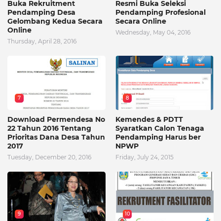
Buka Rekruitment
Resmi Buka Seleksi
Pendamping Desa
Pendamping Profesional
Gelombang Kedua Secara
Secara Online
Online
Wednesday, May 04, 2016
Thursday, April 28, 2016
7
8
Download Permendesa No
Kemendes & PDTT
22 Tahun 2016 Tentang
Syaratkan Calon Tenaga
Prioritas Dana Desa Tahun
Pendamping Harus ber
2017
NPWP
Tuesday, December 20, 2016
Friday, July 24, 2015
9
10