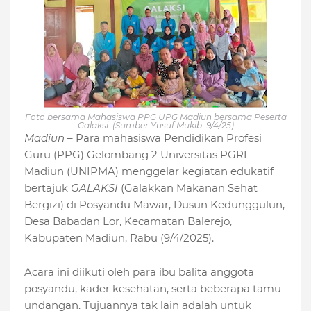
Foto bersama Mahasiswa PPG UPG Madiun bersama Peserta
Galaksi. (Sumber Yusuf Mukib. 9/4/25)
Madiun
– Para mahasiswa Pendidikan Profesi
Guru (PPG) Gelombang 2 Universitas PGRI
Madiun (UNIPMA) menggelar kegiatan edukatif
bertajuk
GALAKSI
(Galakkan Makanan Sehat
Bergizi) di Posyandu Mawar, Dusun Kedunggulun,
Desa Babadan Lor, Kecamatan Balerejo,
Kabupaten Madiun, Rabu (9/4/2025).
Acara ini diikuti oleh para ibu balita anggota
posyandu, kader kesehatan, serta beberapa tamu
undangan. Tujuannya tak lain adalah untuk