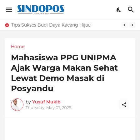
Contoh Profil Desa & Kelurahan, Desa Widoro Kecamatan Donorojo Kabupaten Pacitan Provinsi Jawa Timur
Home
Mahasiswa PPG UNIPMA
Ajak Warga Makan Sehat
Lewat Demo Masak di
Posyandu
by
Yusuf Mukib
Thursday, May 01, 2025