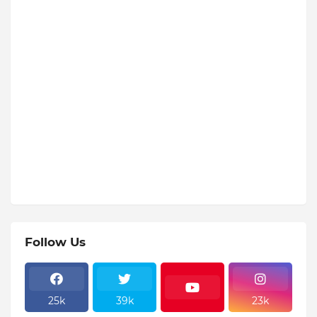
Follow Us
25k
39k
23k