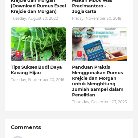
Krejcie dan Morgan
Makan Mbok Was
(Download Rumus Excel
Pracimantoro -
Krejcie dan Morgan)
Jogjakarta
Tuesday, August 30, 2022
Friday, November 30, 2018
3
4
Tips Sukses Budi Daya
Panduan Praktis
Kacang Hijau
Menggunakan Rumus
Krejcie dan Morgan
Tuesday, September 20, 2016
untuk Menghitung
Jumlah Sampel dalam
Penelitian
Thursday, December 07, 2023
Comments