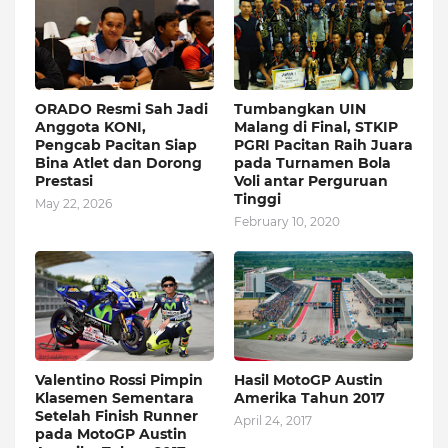
ORADO Resmi Sah Jadi
Tumbangkan UIN
Anggota KONI,
Malang di Final, STKIP
Pengcab Pacitan Siap
PGRI Pacitan Raih Juara
Bina Atlet dan Dorong
pada Turnamen Bola
Prestasi
Voli antar Perguruan
Tinggi
May 22, 2026
February 10, 2020
Valentino Rossi Pimpin
Hasil MotoGP Austin
Klasemen Sementara
Amerika Tahun 2017
Setelah Finish Runner
April 24, 2017
pada MotoGP Austin