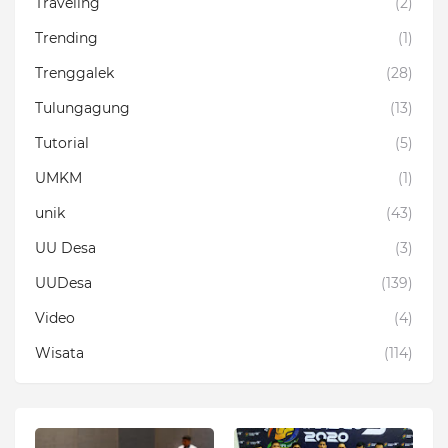
Traveling
(2)
Trending
(1)
Trenggalek
(28)
Tulungagung
(13)
Tutorial
(5)
UMKM
(1)
unik
(43)
UU Desa
(3)
UUDesa
(139)
Video
(4)
Wisata
(114)