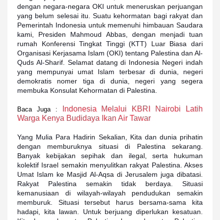
dengan negara-negara OKI untuk meneruskan perjuangan
yang belum selesai itu. Suatu kehormatan bagi rakyat dan
Pemerintah Indonesia untuk memenuhi himbauan Saudara
kami, Presiden Mahmoud Abbas, dengan menjadi tuan
rumah Konferensi Tingkat Tinggi (KTT) Luar Biasa dari
Organisasi Kerjasama Islam (OKI) tentang Palestina dan Al-
Quds Al-Sharif. Selamat datang di Indonesia Negeri indah
yang mempunyai umat Islam terbesar di dunia, negeri
demokratis nomer tiga di dunia, negeri yang segera
membuka Konsulat Kehormatan di Palestina.
Indonesia Melalui KBRI Nairobi Latih
Baca Juga :
Warga Kenya Budidaya Ikan Air Tawar
Yang Mulia Para Hadirin Sekalian, Kita dan dunia prihatin
dengan memburuknya situasi di Palestina sekarang.
Banyak kebijakan sepihak dan ilegal, serta hukuman
kolektif Israel semakin menyulitkan rakyat Palestina. Akses
Umat Islam ke Masjid Al-Aqsa di Jerusalem juga dibatasi.
Rakyat Palestina semakin tidak berdaya. Situasi
kemanusiaan di wilayah-wilayah pendudukan semakin
memburuk. Situasi tersebut harus bersama-sama kita
hadapi, kita lawan. Untuk berjuang diperlukan kesatuan.