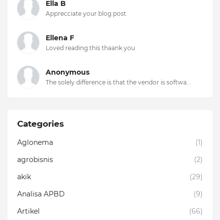
Ella B
Apprecciate your blog post
Ellena F
Loved reading this thaank you
Anonymous
The solely difference is that the vendor is softwa...
Categories
Aglonema
(1)
agrobisnis
(2)
akik
(29)
Analisa APBD
(9)
Artikel
(66)