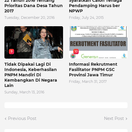
22 Tahun 2016 Tentang
Syaratkan Calon Tenaga
Prioritas Dana Desa Tahun
Pendamping Harus ber
2017
NPWP
Tuesday, December 20, 2016
Friday, July 24, 2015
9
10
Tidak Dipakai Lagi Di
Informasi Rekrutment
Indonesia, Keberhasilan
Fasilitator PNPM GSC
PNPM Mandiri Di
Provinsi Jawa Timur
Kembangkan Di Negara
Friday, March 31, 2017
Lain
Sunday, March 13, 2016
Previous Post
Next Post