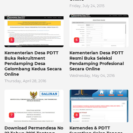
Friday, July 24, 2015
5
6
Kementerian Desa PDTT
Kementerian Desa PDTT
Buka Rekruitment
Resmi Buka Seleksi
Pendamping Desa
Pendamping Profesional
Gelombang Kedua Secara
Secara Online
Online
Wednesday, May 04, 2016
Thursday, April 28, 2016
7
8
Download Permendesa No
Kemendes & PDTT