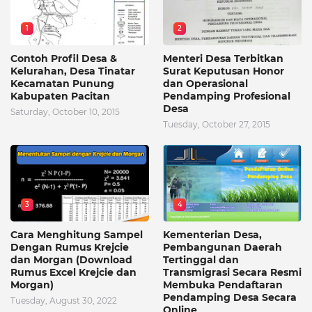
1
2
Contoh Profil Desa &
Menteri Desa Terbitkan
Kelurahan, Desa Tinatar
Surat Keputusan Honor
Kecamatan Punung
dan Operasional
Kabupaten Pacitan
Pendamping Profesional
Desa
Saturday, October 10, 2015
Tuesday, October 27, 2015
3
4
Cara Menghitung Sampel
Kementerian Desa,
Dengan Rumus Krejcie
Pembangunan Daerah
dan Morgan (Download
Tertinggal dan
Rumus Excel Krejcie dan
Transmigrasi Secara Resmi
Morgan)
Membuka Pendaftaran
Pendamping Desa Secara
Tuesday, August 30, 2022
Online