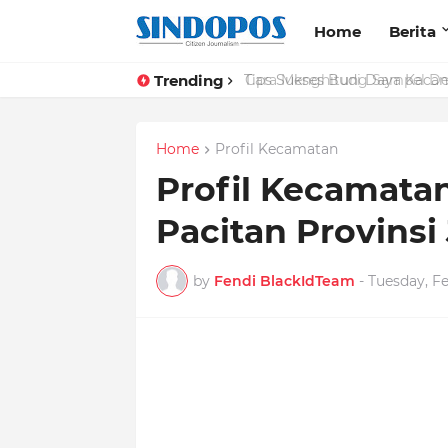
Home
Berita
Trending
Tips Sukses Budi Daya Kacan
Home
Profil Kecamatan
Profil Kecamata
Pacitan Provinsi
by
Fendi BlackIdTeam
-
Tuesday, Fe