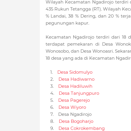
Wilayah Kecamatan Ngadirojo terdiri 
435 Rukun Tetangga (RT). Wilayah Keca
% Landai, 38 % Dering, dan 20 % ter
pegunungan kapur.
Kecamatan Ngadirojo terdiri dari 18 
terdapat pemekaran di Desa Wonoka
Wonosobo, dan Desa Wonoasri. Sekaran
18 desa yang ada di Kecamatan Ngadiro
1.
Desa Sidomulyo
2.
Desa Hadiwarno
3.
Desa Hadiluwih
4.
Desa Tanjungpuro
5.
Desa Pagerejo
6.
Desa Wiyoro
7. Desa Ngadirojo
8.
Desa Bogoharjo
9.
Desa Cokrokembang