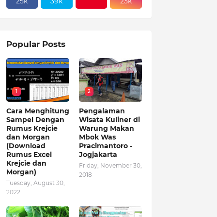
25k
39k
23k
Popular Posts
1
2
Cara Menghitung
Pengalaman
Sampel Dengan
Wisata Kuliner di
Rumus Krejcie
Warung Makan
dan Morgan
Mbok Was
(Download
Pracimantoro -
Rumus Excel
Jogjakarta
Krejcie dan
Friday, November 30,
Morgan)
2018
Tuesday, August 30,
2022