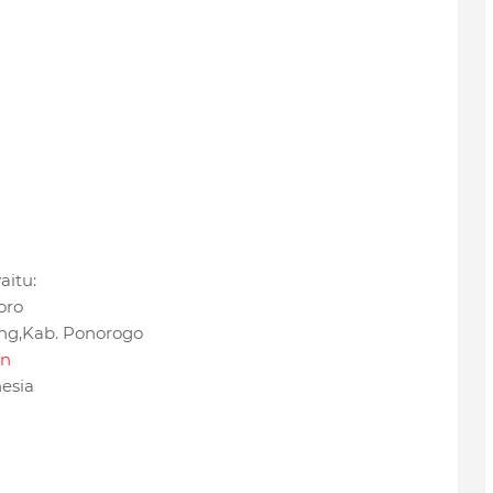
aitu:
oro
ng,Kab. Ponorogo
an
nesia