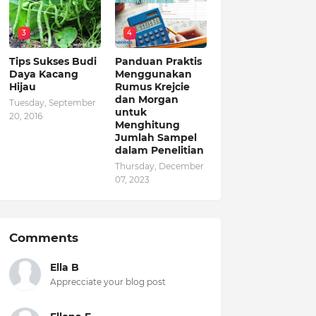
3
4
Tips Sukses Budi
Panduan Praktis
Daya Kacang
Menggunakan
Hijau
Rumus Krejcie
dan Morgan
Tuesday, September
untuk
20, 2016
Menghitung
Jumlah Sampel
dalam Penelitian
Thursday, December
07, 2023
Comments
Ella B
Apprecciate your blog post