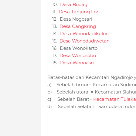
10.
Desa Bodag
11.
Desa Tanjung Lor
12. Desa Nogosari
13.
Desa Cangkring
14.
Desa Wonodadikulon
15.
Desa Wonodadiwetan
16. Desa Wonokarto
17.
Desa Wonosobo
18.
Desa Wonoasri
Batas-batas dari Kecamtan Ngadirojo y
a) Sebelah timur= Kecamatan Sudim
b) Sebelah utara = Kecamatan Slahu
c) Sebelah Barat=
Kecamatan Tulak
d) Sebelah Selatan= Samudera Indo