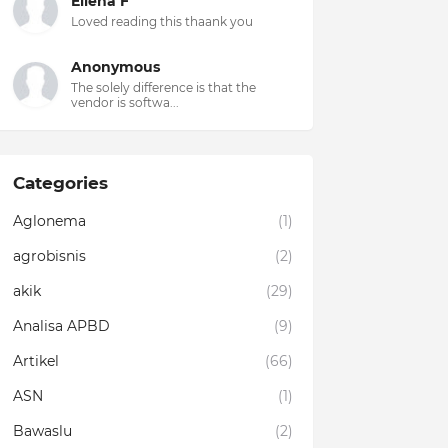
Ellena F
Loved reading this thaank you
Anonymous
The solely difference is that the
vendor is softwa...
Categories
Aglonema
(1)
agrobisnis
(2)
akik
(29)
Analisa APBD
(9)
Artikel
(66)
ASN
(1)
Bawaslu
(2)