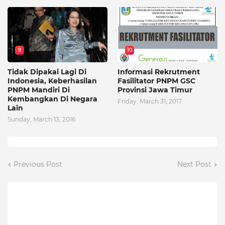
9
10
Tidak Dipakai Lagi Di
Informasi Rekrutment
Indonesia, Keberhasilan
Fasilitator PNPM GSC
PNPM Mandiri Di
Provinsi Jawa Timur
Kembangkan Di Negara
Friday, March 31, 2017
Lain
Sunday, March 13, 2016
Previous Post
Next Post