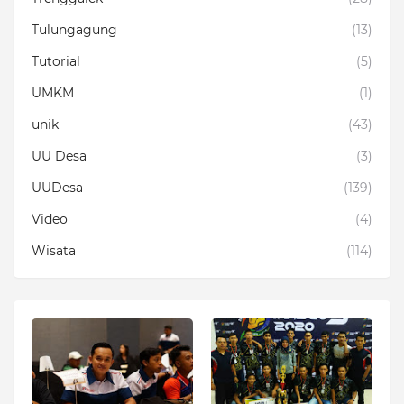
Tulungagung
(13)
Tutorial
(5)
UMKM
(1)
unik
(43)
UU Desa
(3)
UUDesa
(139)
Video
(4)
Wisata
(114)