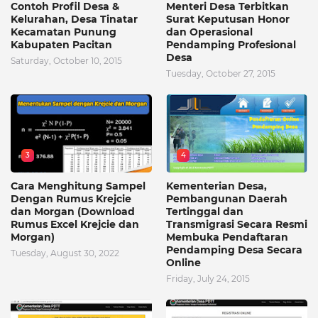
Contoh Profil Desa &
Menteri Desa Terbitkan
Kelurahan, Desa Tinatar
Surat Keputusan Honor
Kecamatan Punung
dan Operasional
Kabupaten Pacitan
Pendamping Profesional
Desa
Saturday, October 10, 2015
Tuesday, October 27, 2015
3
4
Cara Menghitung Sampel
Kementerian Desa,
Dengan Rumus Krejcie
Pembangunan Daerah
dan Morgan (Download
Tertinggal dan
Rumus Excel Krejcie dan
Transmigrasi Secara Resmi
Morgan)
Membuka Pendaftaran
Pendamping Desa Secara
Tuesday, August 30, 2022
Online
Friday, July 24, 2015