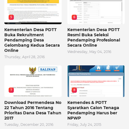
5
6
Kementerian Desa PDTT
Kementerian Desa PDTT
Buka Rekruitment
Resmi Buka Seleksi
Pendamping Desa
Pendamping Profesional
Gelombang Kedua Secara
Secara Online
Online
Wednesday, May 04, 2016
Thursday, April 28, 2016
7
8
Download Permendesa No
Kemendes & PDTT
22 Tahun 2016 Tentang
Syaratkan Calon Tenaga
Prioritas Dana Desa Tahun
Pendamping Harus ber
2017
NPWP
Tuesday, December 20, 2016
Friday, July 24, 2015