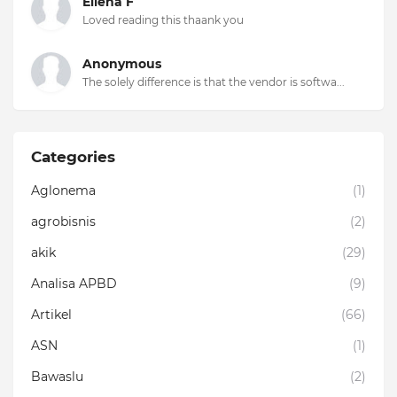
Ellena F
Loved reading this thaank you
Anonymous
The solely difference is that the vendor is softwa...
Categories
Aglonema
(1)
agrobisnis
(2)
akik
(29)
Analisa APBD
(9)
Artikel
(66)
ASN
(1)
Bawaslu
(2)