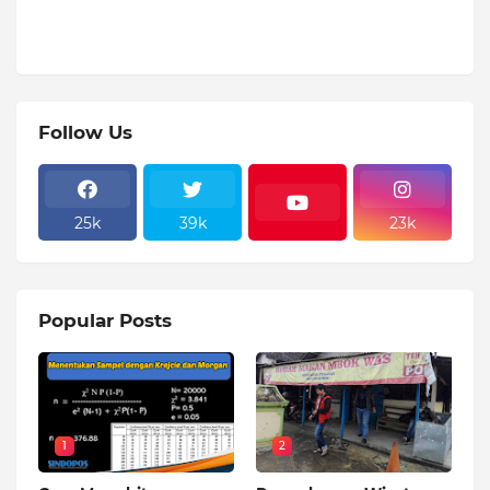
Follow Us
25k
39k
23k
Popular Posts
1
2