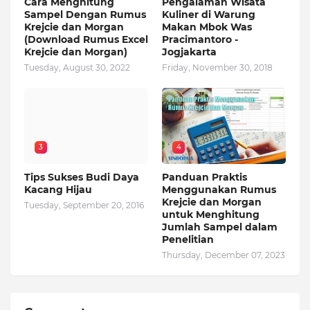
Cara Menghitung
Pengalaman Wisata
Sampel Dengan Rumus
Kuliner di Warung
Krejcie dan Morgan
Makan Mbok Was
(Download Rumus Excel
Pracimantoro -
Krejcie dan Morgan)
Jogjakarta
Tuesday, August 30, 2022
Friday, November 30, 2018
3
4
Tips Sukses Budi Daya
Panduan Praktis
Kacang Hijau
Menggunakan Rumus
Krejcie dan Morgan
Tuesday, September 20, 2016
untuk Menghitung
Jumlah Sampel dalam
Penelitian
Thursday, December 07, 2023