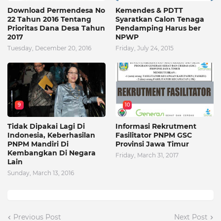
Download Permendesa No
Kemendes & PDTT
22 Tahun 2016 Tentang
Syaratkan Calon Tenaga
Prioritas Dana Desa Tahun
Pendamping Harus ber
2017
NPWP
Tuesday, December 20, 2016
Friday, July 24, 2015
9
10
Tidak Dipakai Lagi Di
Informasi Rekrutment
Indonesia, Keberhasilan
Fasilitator PNPM GSC
PNPM Mandiri Di
Provinsi Jawa Timur
Kembangkan Di Negara
Friday, March 31, 2017
Lain
Sunday, March 13, 2016
Previous Post
Next Post