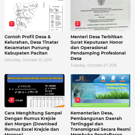
1
2
Contoh Profil Desa &
Menteri Desa Terbitkan
Kelurahan, Desa Tinatar
Surat Keputusan Honor
Kecamatan Punung
dan Operasional
Kabupaten Pacitan
Pendamping Profesional
Desa
Saturday, October 10, 2015
Tuesday, October 27, 2015
3
4
Cara Menghitung Sampel
Kementerian Desa,
Dengan Rumus Krejcie
Pembangunan Daerah
dan Morgan (Download
Tertinggal dan
Rumus Excel Krejcie dan
Transmigrasi Secara Resmi
Morgan)
Membuka Pendaftaran