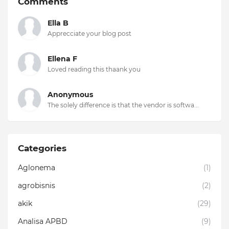
Comments
Ella B
Apprecciate your blog post
Ellena F
Loved reading this thaank you
Anonymous
The solely difference is that the vendor is softwa...
Categories
Aglonema
(1)
agrobisnis
(2)
akik
(29)
Analisa APBD
(9)