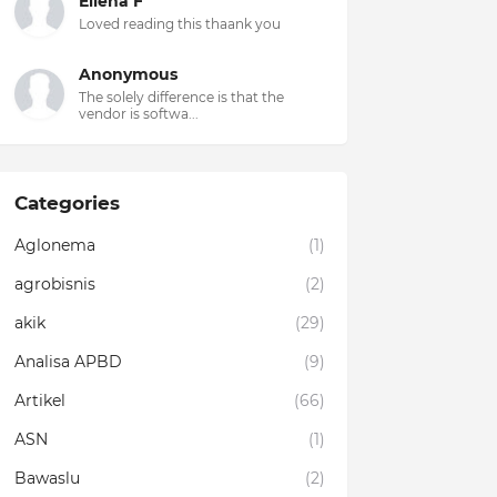
Ellena F
Loved reading this thaank you
Anonymous
The solely difference is that the
vendor is softwa...
Categories
Aglonema
(1)
agrobisnis
(2)
akik
(29)
Analisa APBD
(9)
Artikel
(66)
ASN
(1)
Bawaslu
(2)