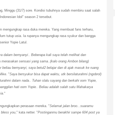
ung, Minggu (31/7) sore. Kondisi tubuhnya sudah membiru saat salah
donesian Idol" season 2 tersebut.
an mengungkap rasa duka mereka. Yang membuat fans terharu,
lum tutup usia. Ia rupanya mengungkap rasa syukur dan bangga
 senior
Yopie Latul
.
aya dalam bernyanyi.. Beberapa kali saya telah melihat dan
a merasakan sensasi yang sama..(kalo orang Ambon bilang)
 beliau bernyanyi, saya betul2 belajar dan di ajak masuk ke ruang
 Mike. "
Saya bersyukur bisa dapat waktu, utk bersilaturahmi (ngobrol)
aturahmi dalam nada.. Tuhan slalu sayang dan berkahi oom Yopie,
panggilan hati oom Yopie.. Beliau adalah salah satu Mahakarya
ia
."
engungkapkan perasaan mereka. "
Selamat jalan broo...suaramu
 bless you
," kata netter. "
Postinganmu berakhir sampe 604 post ya