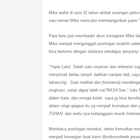
Mike wafat di usia 32 tahun akibat serangan jant
satu teman Mike mencoba membangunkan juara "In
Para fans pun membanjiri akun Instagram Mike d
Mike sempat mengunggah postingan terakhir sebe
bisa bertemu dengan idolanya sekaligus penyanyi
"
Yopie Latul. Salah satu inspirasi dan referensi s
menyimak beliau tampil..bahkan sampai tadi,,say
takancing.. Saat melihat dan (terutama) mendengar
imajinasi, untuk dapat lebih me"RASA"kan
," tulis
dalam kata, dan smoga kelak..saya jg bisa bersil
dalam stiap apapun itu yg menjadi kerinduan dan 
TUHAN..dan tentu nya kebanggaan musik Indones
Membaca postingan tersebut, netter kemudian m
menjadi kenangan buat kami @mikemohede jesus