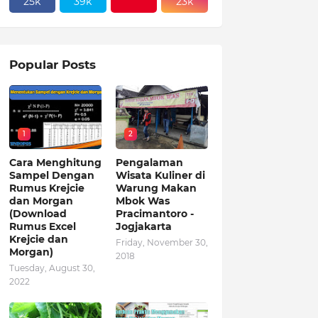
25k
39k
23k
Popular Posts
1
2
Cara Menghitung
Pengalaman
Sampel Dengan
Wisata Kuliner di
Rumus Krejcie
Warung Makan
dan Morgan
Mbok Was
(Download
Pracimantoro -
Rumus Excel
Jogjakarta
Krejcie dan
Friday, November 30,
Morgan)
2018
Tuesday, August 30,
2022