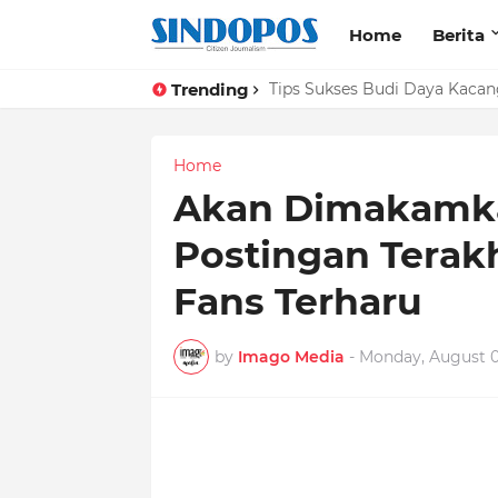
Home
Berita
Trending
Tips Sukses Budi Daya Kacan
Home
Akan Dimakamka
Postingan Terak
Fans Terharu
by
Imago Media
-
Monday, August 0