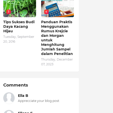
3
4
Tips Sukses Budi
Panduan Praktis
Daya Kacang
Menggunakan
Hijau
Rumus Krejcie
dan Morgan
Tuesday, September
untuk
20, 2016
Menghitung
Jumlah Sampel
dalam Penelitian
Thursday, December
07, 2023
Comments
Ella B
Apprecciate your blog post