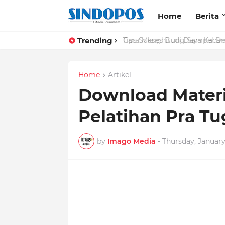
Home
Berita
Trending
Tips Sukses Budi Daya Kacan
Home
Artikel
Download Materi
Pelatihan Pra T
by
Imago Media
-
Thursday, January