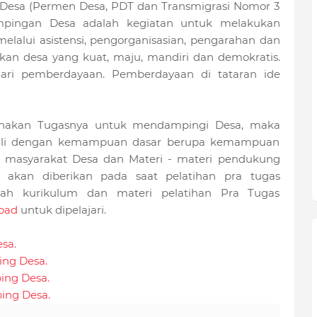
i Desa (Permen Desa, PDT dan Transmigrasi Nomor 3
dampingan Desa adalah kegiatan untuk melakukan
lalui asistensi, pengorganisasian, pengarahan dan
akan desa yang kuat, maju, mandiri dan demokratis.
dari pemberdayaan. Pemberdayaan di tataran ide
nakan Tugasnya untuk mendampingi Desa, maka
kali dengan kemampuan dasar berupa kemampuan
 masyarakat Desa dan Materi - materi pendukung
i akan diberikan pada saat pelatihan pra tugas
lah kurikulum dan materi pelatihan Pra Tugas
oad
untuk dipelajari.
esa
.
ing Desa.
ing Desa.
ing Desa.