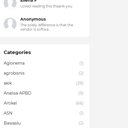
Ellena F
Loved reading this thaank you
Anonymous
The solely difference is that the
vendor is softwa...
Categories
Aglonema
(1)
agrobisnis
(2)
akik
(29)
Analisa APBD
(9)
Artikel
(66)
ASN
(1)
Bawaslu
(2)