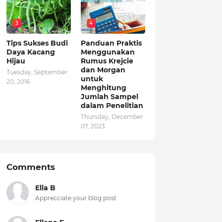
3
4
Tips Sukses Budi
Panduan Praktis
Daya Kacang
Menggunakan
Hijau
Rumus Krejcie
dan Morgan
Tuesday, September
untuk
20, 2016
Menghitung
Jumlah Sampel
dalam Penelitian
Thursday, December
07, 2023
Comments
Ella B
Apprecciate your blog post