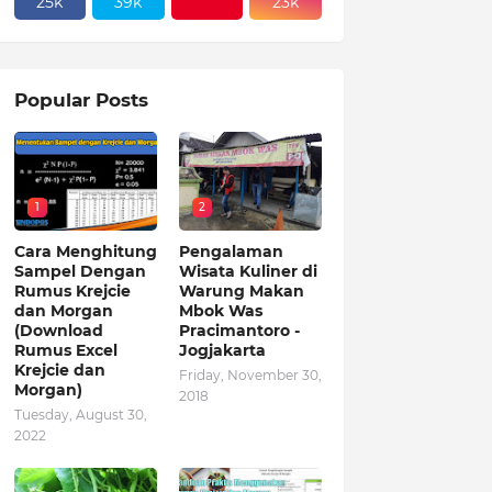
25k
39k
23k
Popular Posts
1
2
Cara Menghitung
Pengalaman
Sampel Dengan
Wisata Kuliner di
Rumus Krejcie
Warung Makan
dan Morgan
Mbok Was
(Download
Pracimantoro -
Rumus Excel
Jogjakarta
Krejcie dan
Friday, November 30,
Morgan)
2018
Tuesday, August 30,
2022