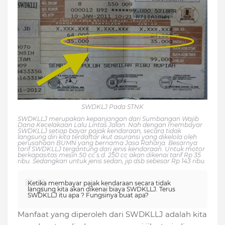
SWDKLJ Pada STNK
SWDKLLJ merupakan kepanjangan dari Sumbangan Wajib
Dana Kecelakaan Lalu Lintas Jalan. Nah dengan membayar
SWDKLLJ setiap bayar pajak kendaraan, secara tidak
langsung diri kita terdaftar ikut asuransi yang dikelola oleh
perusahaan BUMN yang bernama Jasa Raharja. Besarnya
tarif SWDKLLJ tergantung dari jenis kendaraan. Untuk motor
berkapasitas mesin 50 cc s.d. 250 cc akan dikenai tarif Rp 35
ribu. Sedangkan untuk jenis sedan, jip dsb sebesar Rp 143 ribu.
Ketika membayar pajak kendaraan secara tidak
langsung kita akan dikenai biaya SWDKLLJ. Terus
SWDKLLJ itu apa ? Fungsinya buat apa?
Manfaat yang diperoleh dari SWDKLLJ adalah kita