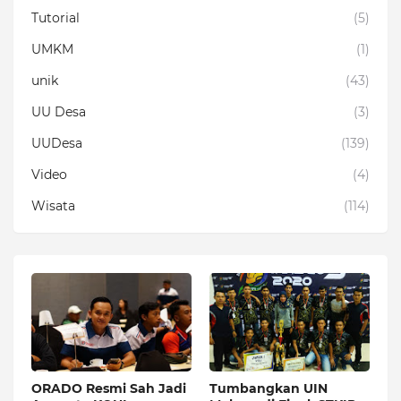
Tutorial
(5)
UMKM
(1)
unik
(43)
UU Desa
(3)
UUDesa
(139)
Video
(4)
Wisata
(114)
ORADO Resmi Sah Jadi
Tumbangkan UIN