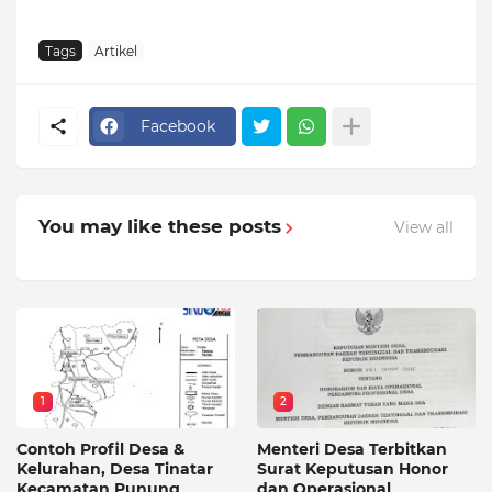
Tags
Artikel
Facebook
You may like these posts
View all
1
2
Contoh Profil Desa &
Menteri Desa Terbitkan
Kelurahan, Desa Tinatar
Surat Keputusan Honor
Kecamatan Punung
dan Operasional