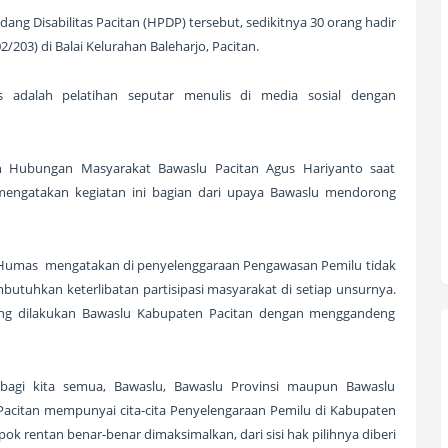
ng Disabilitas Pacitan (HPDP) tersebut, sedikitnya 30 orang hadir
203) di Balai Kelurahan Baleharjo, Pacitan.
s adalah pelatihan seputar menulis di media sosial dengan
dan Hubungan Masyarakat Bawaslu Pacitan Agus Hariyanto saat
 mengatakan kegiatan ini bagian dari upaya Bawaslu mendorong
 Humas mengatakan di penyelenggaraan Pengawasan Pemilu tidak
utuhkan keterlibatan partisipasi masyarakat di setiap unsurnya.
ang dilakukan Bawaslu Kabupaten Pacitan dengan menggandeng
bagi kita semua, Bawaslu, Bawaslu Provinsi maupun Bawaslu
acitan mempunyai cita-cita Penyelengaraan Pemilu di Kabupaten
k rentan benar-benar dimaksimalkan, dari sisi hak pilihnya diberi