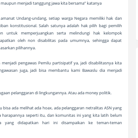
ta maupun menjadi tanggung jawa kita bersama” katanya
n amanat Undang-undang, setiap warga Negara memiliki hak dan
an konstitusional. Salah satunya adalah hak pilih bagi pemilih
itmen untuk memperjuangkan serta melindungi hak kelompok
dapatkan oleh non disabilitas pada umumnya, sehingga dapat
sarkan pilihannya.
 menjadi pengawas Pemilu partisipatif ya, jadi disabilitasnya kita
gawasan juga, jadi bisa membantu kami Bawaslu dia menjadi
ugaan pelanggaran di lingkungannya. Atau ada money politik.
tu bisa ada melihat ada hoax, ada pelanggaran netralitas ASN yang
arapannya seperti itu, dan komunitas ini yang kita latih belum
a yang didapatkan hari ini disampaikan ke teman-teman