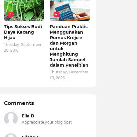
3
4
Tips Sukses Budi
Panduan Praktis
Daya Kacang
Menggunakan
Hijau
Rumus Krejcie
dan Morgan
Tuesday, September
untuk
20, 2016
Menghitung
Jumlah Sampel
dalam Penelitian
Thursday, December
07, 2023
Comments
Ella B
Apprecciate your blog post