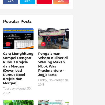
25k
39k
23k
Popular Posts
1
2
Cara Menghitung
Pengalaman
Sampel Dengan
Wisata Kuliner di
Rumus Krejcie
Warung Makan
dan Morgan
Mbok Was
(Download
Pracimantoro -
Rumus Excel
Jogjakarta
Krejcie dan
Friday, November 30,
Morgan)
2018
Tuesday, August 30,
2022