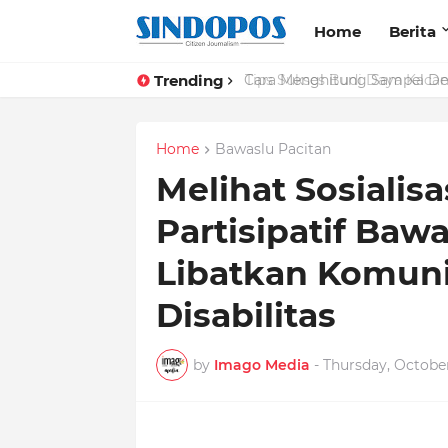
Home
Berita
Trending
Tips Sukses Budi Daya Kacan
Home
Bawaslu Pacitan
Melihat Sosialis
Partisipatif Baw
Libatkan Komun
Disabilitas
by
Imago Media
-
Thursday, October