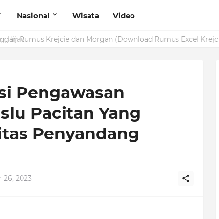
Nasional
Wisata
Video
g Hijau
asi Pengawasan
aslu Pacitan Yang
itas Penyandang
 26, 2023