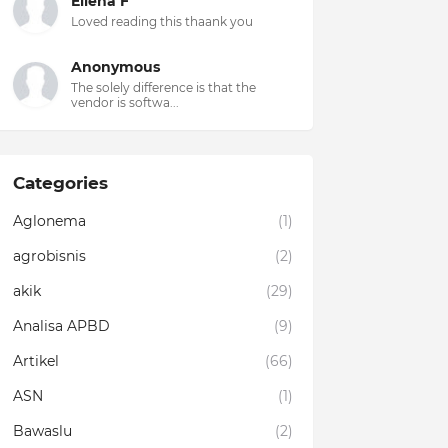
Ellena F
Loved reading this thaank you
Anonymous
The solely difference is that the
vendor is softwa...
Categories
Aglonema
(1)
agrobisnis
(2)
akik
(29)
Analisa APBD
(9)
Artikel
(66)
ASN
(1)
Bawaslu
(2)