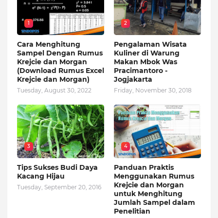
1
2
Cara Menghitung
Pengalaman Wisata
Sampel Dengan Rumus
Kuliner di Warung
Krejcie dan Morgan
Makan Mbok Was
(Download Rumus Excel
Pracimantoro -
Krejcie dan Morgan)
Jogjakarta
Tuesday, August 30, 2022
Friday, November 30, 2018
3
4
Tips Sukses Budi Daya
Panduan Praktis
Kacang Hijau
Menggunakan Rumus
Krejcie dan Morgan
Tuesday, September 20, 2016
untuk Menghitung
Jumlah Sampel dalam
Penelitian