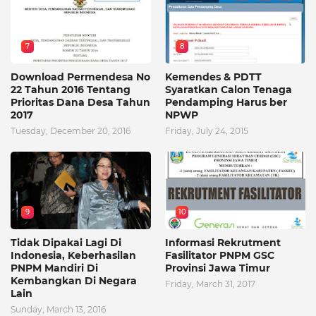
7
8
Download Permendesa No
Kemendes & PDTT
22 Tahun 2016 Tentang
Syaratkan Calon Tenaga
Prioritas Dana Desa Tahun
Pendamping Harus ber
2017
NPWP
Tuesday, December 20, 2016
Friday, July 24, 2015
9
10
Tidak Dipakai Lagi Di
Informasi Rekrutment
Indonesia, Keberhasilan
Fasilitator PNPM GSC
PNPM Mandiri Di
Provinsi Jawa Timur
Kembangkan Di Negara
Friday, March 31, 2017
Lain
Sunday, March 13, 2016