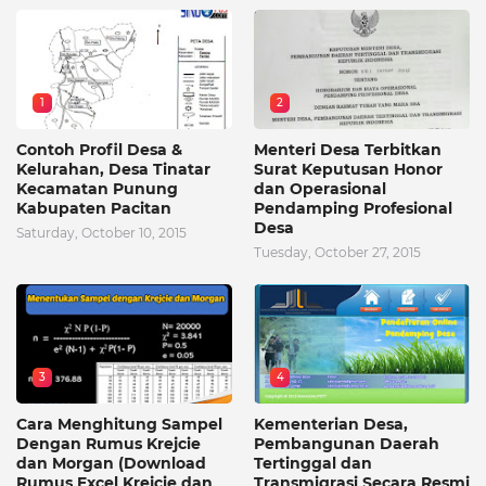
1
2
Contoh Profil Desa &
Menteri Desa Terbitkan
Kelurahan, Desa Tinatar
Surat Keputusan Honor
Kecamatan Punung
dan Operasional
Kabupaten Pacitan
Pendamping Profesional
Desa
Saturday, October 10, 2015
Tuesday, October 27, 2015
3
4
Cara Menghitung Sampel
Kementerian Desa,
Dengan Rumus Krejcie
Pembangunan Daerah
dan Morgan (Download
Tertinggal dan
Rumus Excel Krejcie dan
Transmigrasi Secara Resmi