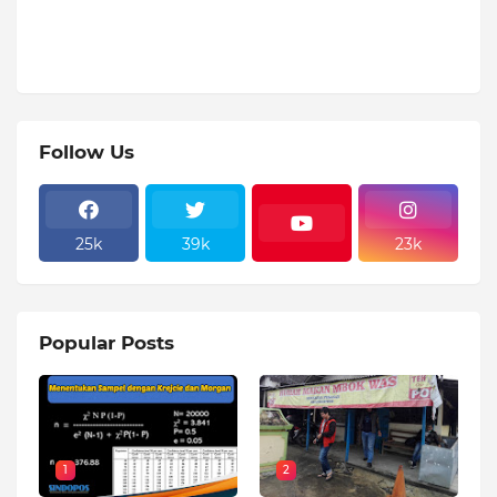
Follow Us
25k
39k
23k
Popular Posts
1
2