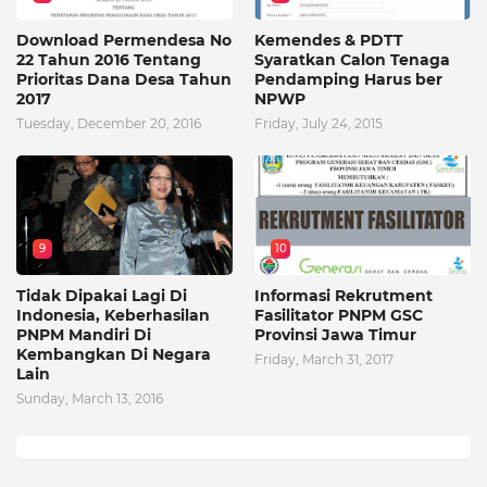
Download Permendesa No
Kemendes & PDTT
22 Tahun 2016 Tentang
Syaratkan Calon Tenaga
Prioritas Dana Desa Tahun
Pendamping Harus ber
2017
NPWP
Tuesday, December 20, 2016
Friday, July 24, 2015
9
10
Tidak Dipakai Lagi Di
Informasi Rekrutment
Indonesia, Keberhasilan
Fasilitator PNPM GSC
PNPM Mandiri Di
Provinsi Jawa Timur
Kembangkan Di Negara
Friday, March 31, 2017
Lain
Sunday, March 13, 2016