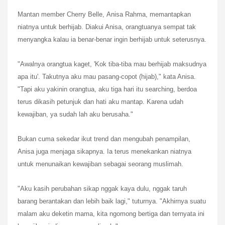
Mantan member
Cherry Belle
,
Anisa Rahma
, memantapkan
niatnya untuk berhijab. Diakui Anisa, orangtuanya sempat tak
menyangka kalau ia benar-benar ingin berhijab untuk seterusnya.
"Awalnya orangtua kaget, 'Kok tiba-tiba mau berhijab maksudnya
apa itu'. Takutnya aku mau pasang-copot (hijab)," kata Anisa.
"Tapi aku yakinin orangtua, aku tiga hari itu searching, berdoa
terus dikasih petunjuk dan hati aku mantap. Karena udah
kewajiban, ya sudah lah aku berusaha."
Bukan cuma sekedar ikut trend dan mengubah penampilan,
Anisa juga menjaga sikapnya. Ia terus menekankan niatnya
untuk menunaikan kewajiban sebagai seorang muslimah.
"Aku kasih perubahan sikap nggak kaya dulu, nggak taruh
barang berantakan dan lebih baik lagi," tuturnya. "Akhirnya suatu
malam aku deketin mama, kita ngomong bertiga dan ternyata ini