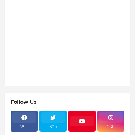
Follow Us
25k
39k
23k