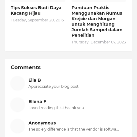
Tips Sukses Budi Daya
Panduan Praktis
Kacang Hijau
Menggunakan Rumus
Krejcie dan Morgan
Tuesday, September 20, 2016
untuk Menghitung
Jumlah Sampel dalam
Penelitian
Thursday, December 07, 2023
Comments
Ella B
Apprecciate your blog post
Ellena F
Loved reading this thaank you
Anonymous
The solely difference is that the vendor is softwa...