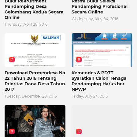
Buka Rekruitment
Resmi Buka Seleksi
Pendamping Desa
Pendamping Profesional
Gelombang Kedua Secara
Secara Online
Online
Wednesday, May 04, 2016
Thursday, April 28, 2016
7
8
Download Permendesa No
Kemendes & PDTT
22 Tahun 2016 Tentang
Syaratkan Calon Tenaga
Prioritas Dana Desa Tahun
Pendamping Harus ber
2017
NPWP
Tuesday, December 20, 2016
Friday, July 24, 2015
9
10