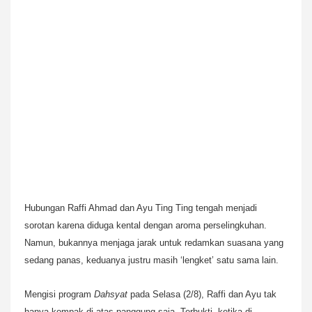
Hubungan Raffi Ahmad dan Ayu Ting Ting tengah menjadi
sorotan karena diduga kental dengan aroma perselingkuhan.
Namun, bukannya menjaga jarak untuk redamkan suasana yang
sedang panas, keduanya justru masih ‘lengket’ satu sama lain.
Mengisi program
Dahsyat
pada Selasa (2/8), Raffi dan Ayu tak
hanya kompak di atas panggung saja. Terbukti, ketika di