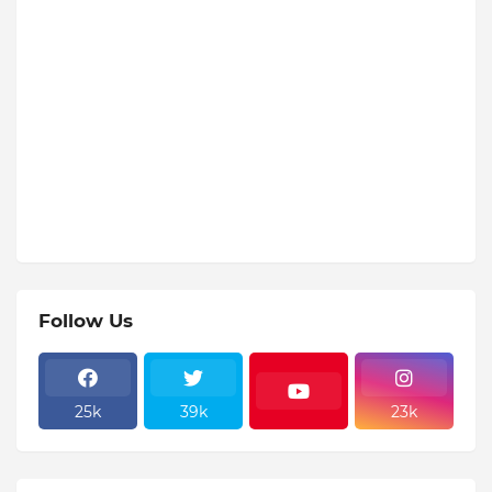
Follow Us
25k
39k
23k