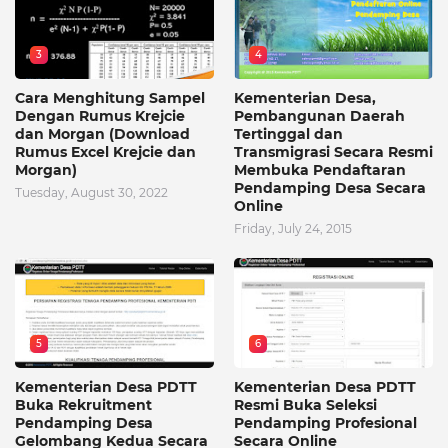
3
4
Cara Menghitung Sampel
Kementerian Desa,
Dengan Rumus Krejcie
Pembangunan Daerah
dan Morgan (Download
Tertinggal dan
Rumus Excel Krejcie dan
Transmigrasi Secara Resmi
Morgan)
Membuka Pendaftaran
Pendamping Desa Secara
Tuesday, August 30, 2022
Online
Friday, July 24, 2015
5
6
Kementerian Desa PDTT
Kementerian Desa PDTT
Buka Rekruitment
Resmi Buka Seleksi
Pendamping Desa
Pendamping Profesional
Gelombang Kedua Secara
Secara Online