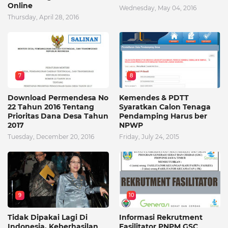
Online
Wednesday, May 04, 2016
Thursday, April 28, 2016
7
8
Download Permendesa No
Kemendes & PDTT
22 Tahun 2016 Tentang
Syaratkan Calon Tenaga
Prioritas Dana Desa Tahun
Pendamping Harus ber
2017
NPWP
Tuesday, December 20, 2016
Friday, July 24, 2015
9
10
Tidak Dipakai Lagi Di
Informasi Rekrutment
Indonesia, Keberhasilan
Fasilitator PNPM GSC