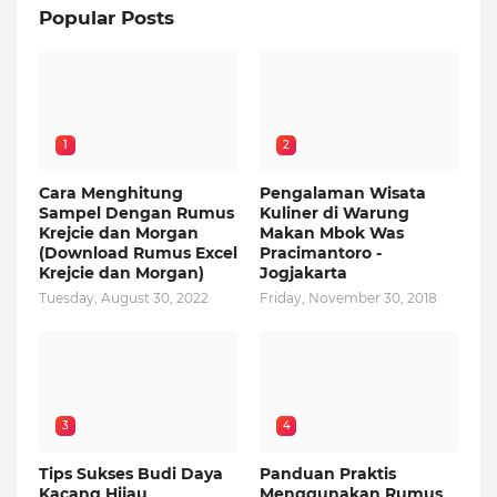
Popular Posts
1
2
Cara Menghitung
Pengalaman Wisata
Sampel Dengan Rumus
Kuliner di Warung
Krejcie dan Morgan
Makan Mbok Was
(Download Rumus Excel
Pracimantoro -
Krejcie dan Morgan)
Jogjakarta
Tuesday, August 30, 2022
Friday, November 30, 2018
3
4
Tips Sukses Budi Daya
Panduan Praktis
Kacang Hijau
Menggunakan Rumus