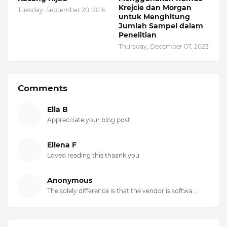
Krejcie dan Morgan
Tuesday, September 20, 2016
untuk Menghitung
Jumlah Sampel dalam
Penelitian
Thursday, December 07, 2023
Comments
Ella B
Apprecciate your blog post
Ellena F
Loved reading this thaank you
Anonymous
The solely difference is that the vendor is softwa...