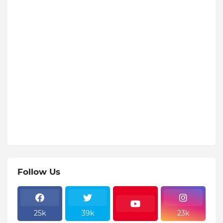
Follow Us
25k
39k
23k