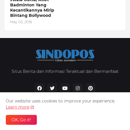
Badminton Yang
Kecantikannya Mirip
Bintang Bollywood
May 03, 2016
Situs Berita dan Informasi Teraktual dan Bermanfaat
Our website uses cookies to improve your experience.
Learn more
Home
About Us
Privacy Policy
Contact Us
OK, Go it!