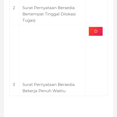
2
Surat Pernyataan Bersedia
d
Bertempat Tinggal Dilokasi
Tugas)
D
o
w
n
lo
a
3
Surat Pernyataan Bersedia
d
Bekerja Penuh Waktu