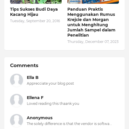
Tips Sukses Budi Daya
Panduan Praktis
Kacang Hijau
Menggunakan Rumus
Krejcie dan Morgan
Tuesday, September 20, 2016
untuk Menghitung
Jumlah Sampel dalam
Penelitian
Thursday, December 07, 2023
Comments
Ella B
Apprecciate your blog post
Ellena F
Loved reading this thaank you
Anonymous
The solely difference is that the vendor is softwa...