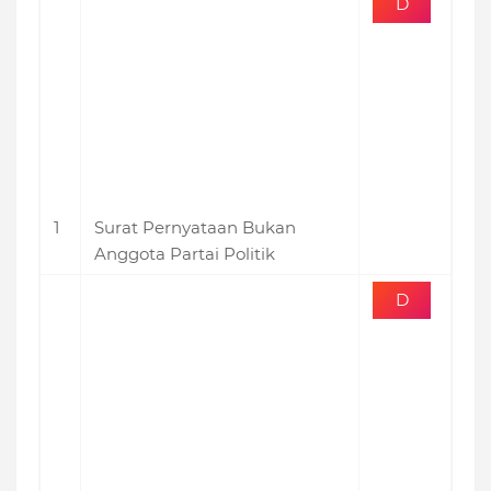
D
o
w
n
lo
a
1
Surat Pernyataan Bukan
d
Anggota Partai Politik
D
o
w
n
lo
a