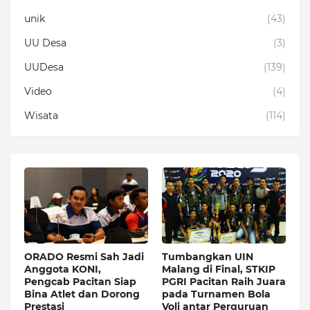
unik
(43)
UU Desa
(3)
UUDesa
(139)
Video
(4)
Wisata
(114)
ORADO Resmi Sah Jadi
Tumbangkan UIN
Anggota KONI,
Malang di Final, STKIP
Pengcab Pacitan Siap
PGRI Pacitan Raih Juara
Bina Atlet dan Dorong
pada Turnamen Bola
Prestasi
Voli antar Perguruan