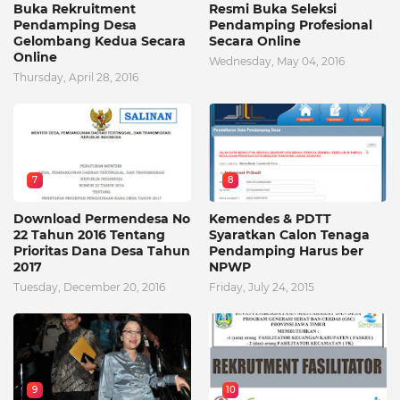
Buka Rekruitment
Resmi Buka Seleksi
Pendamping Desa
Pendamping Profesional
Gelombang Kedua Secara
Secara Online
Online
Wednesday, May 04, 2016
Thursday, April 28, 2016
7
8
Download Permendesa No
Kemendes & PDTT
22 Tahun 2016 Tentang
Syaratkan Calon Tenaga
Prioritas Dana Desa Tahun
Pendamping Harus ber
2017
NPWP
Tuesday, December 20, 2016
Friday, July 24, 2015
9
10