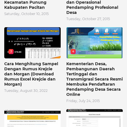
Kecamatan Punung
dan Operasional
Kabupaten Pacitan
Pendamping Profesional
Desa
Saturday, October 10, 2015
Tuesday, October 27, 2015
3
4
Cara Menghitung Sampel
Kementerian Desa,
Dengan Rumus Krejcie
Pembangunan Daerah
dan Morgan (Download
Tertinggal dan
Rumus Excel Krejcie dan
Transmigrasi Secara Resmi
Morgan)
Membuka Pendaftaran
Pendamping Desa Secara
Tuesday, August 30, 2022
Online
Friday, July 24, 2015