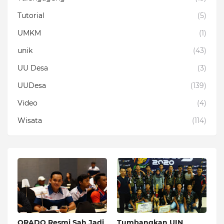
Tutorial
(5)
UMKM
(1)
unik
(43)
UU Desa
(3)
UUDesa
(139)
Video
(4)
Wisata
(114)
ORADO Resmi Sah Jadi
Tumbangkan UIN