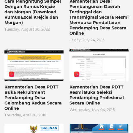
Cara Menghitung Sampel
Kementerian Desa,
Dengan Rumus Krejcie
Pembangunan Daerah
dan Morgan (Download
Tertinggal dan
Rumus Excel Krejcie dan
Transmigrasi Secara Resmi
Morgan)
Membuka Pendaftaran
Pendamping Desa Secara
Tuesday, August 30, 2022
Online
Friday, July 24, 2015
5
6
Kementerian Desa PDTT
Kementerian Desa PDTT
Buka Rekruitment
Resmi Buka Seleksi
Pendamping Desa
Pendamping Profesional
Gelombang Kedua Secara
Secara Online
Online
Wednesday, May 04, 2016
Thursday, April 28, 2016