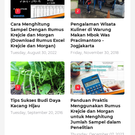
1
2
Cara Menghitung
Pengalaman Wisata
Sampel Dengan Rumus
Kuliner di Warung
Krejcie dan Morgan
Makan Mbok Was
(Download Rumus Excel
Pracimantoro -
Krejcie dan Morgan)
Jogjakarta
Tuesday, August 30, 2022
Friday, November 30, 2018
3
4
Tips Sukses Budi Daya
Panduan Praktis
Kacang Hijau
Menggunakan Rumus
Krejcie dan Morgan
Tuesday, September 20, 2016
untuk Menghitung
Jumlah Sampel dalam
Penelitian
Thursday, December 07, 2023