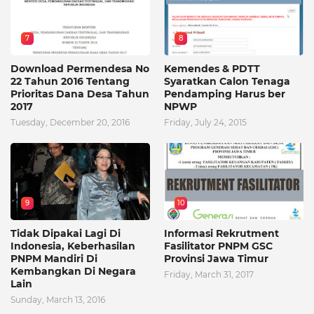
7
8
Download Permendesa No
Kemendes & PDTT
22 Tahun 2016 Tentang
Syaratkan Calon Tenaga
Prioritas Dana Desa Tahun
Pendamping Harus ber
2017
NPWP
Tuesday, December 20, 2016
Friday, July 24, 2015
9
10
Tidak Dipakai Lagi Di
Informasi Rekrutment
Indonesia, Keberhasilan
Fasilitator PNPM GSC
PNPM Mandiri Di
Provinsi Jawa Timur
Kembangkan Di Negara
Friday, March 31, 2017
Lain
Sunday, March 13, 2016