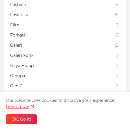
Fashion
(4)
Fasilitasi
(35)
Film
(1)
Forhati
(6)
Galeri
(2)
Galeri Foto
(1)
Gaya Hidup
(1)
Gempa
(1)
Gen Z
(1)
Haji
(1)
Our website uses cookies to improve your experience.
Headline
(8)
Learn more
Hiburan
(2)
OK, Go it!
Hobby
(9)