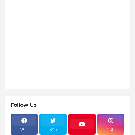
Follow Us
25k
39k
23k