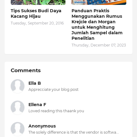
Tips Sukses Budi Daya
Panduan Praktis
Kacang Hijau
Menggunakan Rumus
Krejcie dan Morgan
Tuesday, September 20, 2016
untuk Menghitung
Jumlah Sampel dalam
Penelitian
Thursday, December 07, 2023
Comments
Ella B
Apprecciate your blog post
Ellena F
Loved reading this thaank you
Anonymous
The solely difference is that the vendor is softwa...