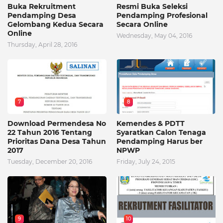
Buka Rekruitment
Resmi Buka Seleksi
Pendamping Desa
Pendamping Profesional
Gelombang Kedua Secara
Secara Online
Online
Wednesday, May 04, 2016
Thursday, April 28, 2016
7
8
Download Permendesa No
Kemendes & PDTT
22 Tahun 2016 Tentang
Syaratkan Calon Tenaga
Prioritas Dana Desa Tahun
Pendamping Harus ber
2017
NPWP
Tuesday, December 20, 2016
Friday, July 24, 2015
9
10