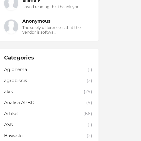
Ellena F
Loved reading this thaank you
Anonymous
The solely difference is that the
vendor is softwa...
Categories
Aglonema
(1)
agrobisnis
(2)
akik
(29)
Analisa APBD
(9)
Artikel
(66)
ASN
(1)
Bawaslu
(2)