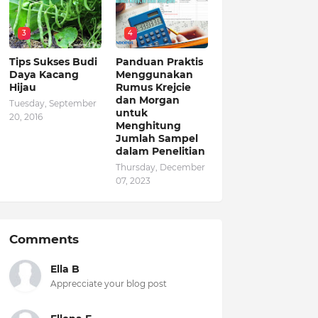
3
4
Tips Sukses Budi
Panduan Praktis
Daya Kacang
Menggunakan
Hijau
Rumus Krejcie
dan Morgan
Tuesday, September
untuk
20, 2016
Menghitung
Jumlah Sampel
dalam Penelitian
Thursday, December
07, 2023
Comments
Ella B
Apprecciate your blog post