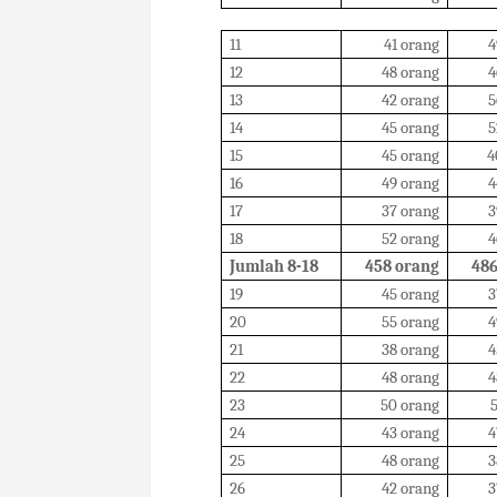
11
41 orang
4
12
48 orang
4
13
42 orang
5
14
45 orang
5
15
45 orang
4
16
49 orang
4
17
37 orang
3
18
52 orang
4
Jumlah 8-18
458 orang
486
19
45 orang
3
20
55 orang
4
21
38 orang
4
22
48 orang
4
23
50 orang
5
24
43 orang
4
25
48 orang
3
26
42 orang
3