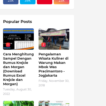
25k
39k
23k
Popular Posts
1
2
Cara Menghitung
Pengalaman
Sampel Dengan
Wisata Kuliner di
Rumus Krejcie
Warung Makan
dan Morgan
Mbok Was
(Download
Pracimantoro -
Rumus Excel
Jogjakarta
Krejcie dan
Friday, November 30,
Morgan)
2018
Tuesday, August 30,
2022