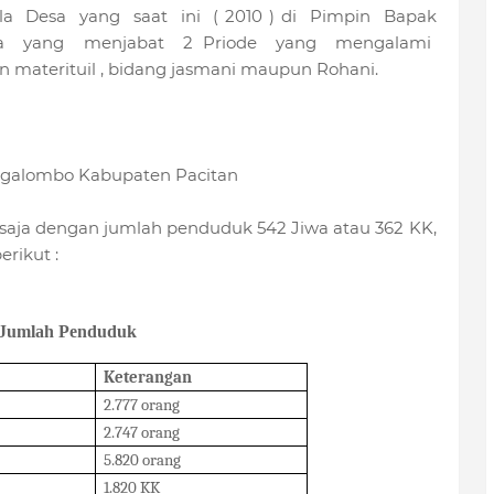
a Desa yang saat ini ( 2010 ) di Pimpin Bapak
a yang menjabat 2 Priode yang mengalami
n materituil , bidang jasmani maupun Rohani.
atan Tegalombo Kabupaten Pacitan
n saja dengan jumlah penduduk 542 Jiwa atau 362 KK,
rikut :
Jumlah Penduduk
Keterangan
2.777 orang
2.747 orang
5.820 orang
1.820 KK