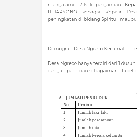
mengalami 7 kali pergantian Kepal
H.HARYONO sebagai Kepala Des
peningkatan di bidang Spirituil maupu
Demografi Desa Ngreco Kecam
Desa Ngreco hanya terdiri dari 1 dusu
dengan perincian sebagaimana tabel be
A.
JUMLAH PENDUDUK
No
Uraian
1
Jumlah laki-laki
2
Jumlah perempuan
3
Jumlah total
4
Jumlah kepala keluarga