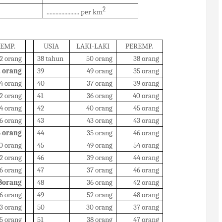
2
...................... per km
EMP.
USIA
LAKI-LAKI
PEREMP.
2 orang
38 tahun
50 orang
38 orang
 orang
39
49 orang
35 orang
4 orang
40
37 orang
39 orang
2 orang
41
36 orang
40 orang
4 orang
42
40 orang
45 orang
6 orang
43
43 orang
43 orang
 orang
44
35 orang
46 orang
0 orang
45
49 orang
54 orang
2 orang
46
39 orang
44 orang
6 orang
47
37 orang
46 orang
8orang
48
36 orang
42 orang
6 orang
49
52 orang
48 orang
3 orang
50
30 orang
37 orang
5 orang
51
38 orang
47 orang