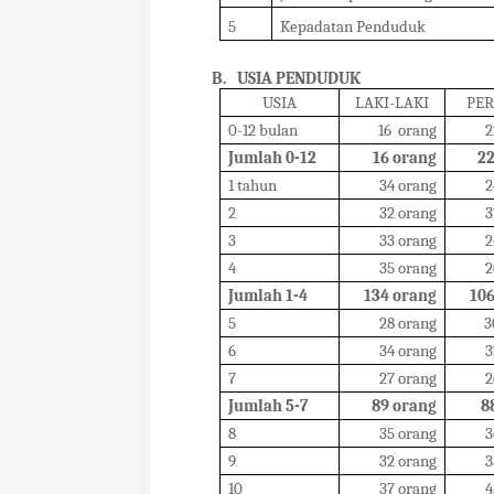
5
Kepadatan Penduduk
B.
USIA PENDUDUK
USIA
LAKI-LAKI
PER
0-12 bulan
16
orang
2
Jumlah 0-12
16 orang
22
1 tahun
34 orang
2
2
32 orang
3
3
33 orang
2
4
35 orang
2
Jumlah 1-4
134 orang
106
5
28 orang
3
6
34 orang
3
7
27 orang
2
Jumlah 5-7
89 orang
8
8
35 orang
3
9
32 orang
3
10
37 orang
4