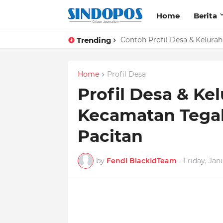
Home
Berita
Trending
Contoh Profil Desa & Kelura
Home
Profil Desa
Profil Desa & Ke
Kecamatan Tega
Pacitan
by
Fendi BlackIdTeam
-
Friday, Jan