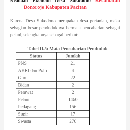
Desa Sukodono
Kecamatan
Keadaan Ekonomi
Donorojo Kabupaten Pacitan
Karena Desa Sukodono merupakan desa pertanian, maka
sebagian besar penduduknya bermata pencaharian sebagai
petani, selengkapnya sebagai berikut:
9
Tabel II.5: Mata Pencaharian Penduduk
Status
Jumlah
PNS
21
ABRI dan Polri
4
Guru
22
Bidan
2
Perawat
2
Petani
1460
Pedagang
156
Supir
17
Swasta
276