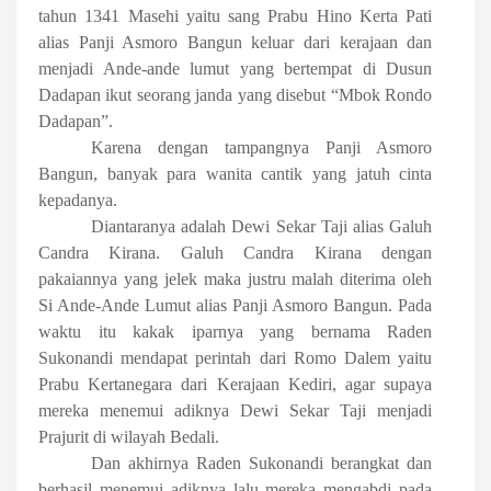
tahun 1341 Masehi yaitu sang Prabu Hino Kerta Pati
alias Panji Asmoro Bangun keluar dari kerajaan dan
menjadi Ande-ande lumut yang bertempat di Dusun
Dadapan ikut seorang janda yang disebut “Mbok Rondo
Dadapan”.
Karena dengan tampangnya Panji Asmoro
Bangun, banyak para wanita cantik yang jatuh cinta
kepadanya.
Diantaranya adalah Dewi Sekar Taji alias Galuh
Candra Kirana. Galuh Candra Kirana dengan
pakaiannya yang jelek maka justru malah diterima oleh
Si Ande-Ande Lumut alias Panji Asmoro Bangun. Pada
waktu itu kakak iparnya yang bernama Raden
Sukonandi mendapat perintah dari Romo Dalem yaitu
Prabu Kertanegara dari Kerajaan Kediri, agar supaya
mereka menemui adiknya Dewi Sekar Taji menjadi
Prajurit di wilayah Bedali.
Dan akhirnya Raden Sukonandi berangkat dan
berhasil menemui adiknya lalu mereka mengabdi pada