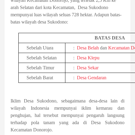
wilayah Kecamatan Donorojo, yang terletak 2,5 Km ke
arah Selatan dari kota Kecamatan,
Desa Sukodono
mempunyai luas wilayah seluas 728 hektar. Adapun batas-
batas wilayah desa Sukodono:
BATAS DESA
Sebelah Utara
:
Desa Belah
dan
Kecamatan D
Sebelah Selatan
:
Desa Klepu
Sebelah Timur
:
Desa Sekar
Sebelah Barat
:
Desa Gendaran
Iklim Desa Sukodono, sebagaimana desa-desa lain di
wilayah Indonesia mempunyai iklim kemarau dan
penghujan, hal tersebut mempunyai pengaruh langsung
terhadap pola tanam yang ada di Desa Sukodono
Kecamatan Donorojo.