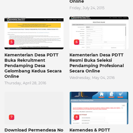
Online
Friday, July 24, 2015
5
6
Kementerian Desa PDTT
Kementerian Desa PDTT
Buka Rekruitment
Resmi Buka Seleksi
Pendamping Desa
Pendamping Profesional
Gelombang Kedua Secara
Secara Online
Online
Wednesday, May 04, 2016
Thursday, April 28, 2016
7
8
Download Permendesa No
Kemendes & PDTT