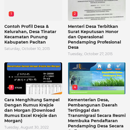
1
2
Contoh Profil Desa &
Menteri Desa Terbitkan
Kelurahan, Desa Tinatar
Surat Keputusan Honor
Kecamatan Punung
dan Operasional
Kabupaten Pacitan
Pendamping Profesional
Desa
Saturday, October 10, 2015
Tuesday, October 27, 2015
3
4
Cara Menghitung Sampel
Kementerian Desa,
Dengan Rumus Krejcie
Pembangunan Daerah
dan Morgan (Download
Tertinggal dan
Rumus Excel Krejcie dan
Transmigrasi Secara Resmi
Morgan)
Membuka Pendaftaran
Pendamping Desa Secara
Tuesday, August 30, 2022