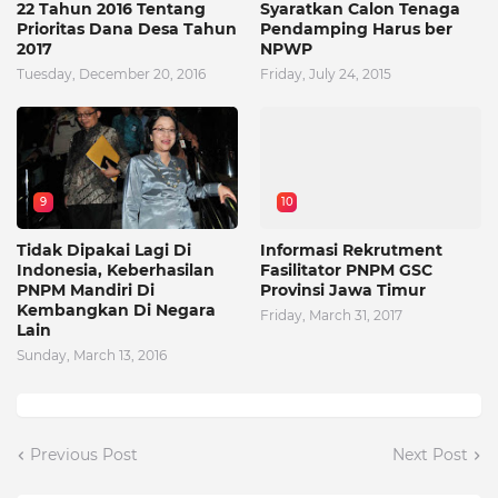
22 Tahun 2016 Tentang
Syaratkan Calon Tenaga
Prioritas Dana Desa Tahun
Pendamping Harus ber
2017
NPWP
Tuesday, December 20, 2016
Friday, July 24, 2015
9
10
Tidak Dipakai Lagi Di
Informasi Rekrutment
Indonesia, Keberhasilan
Fasilitator PNPM GSC
PNPM Mandiri Di
Provinsi Jawa Timur
Kembangkan Di Negara
Friday, March 31, 2017
Lain
Sunday, March 13, 2016
Previous Post
Next Post