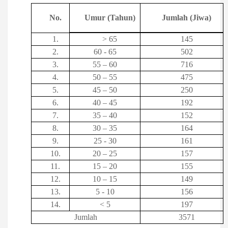
No.
Umur (Tahun)
Jumlah (Jiwa)
1.
> 65
145
2.
60 - 65
502
3.
55 – 60
716
4.
50 – 55
475
5.
45 – 50
250
6.
40 – 45
192
7.
35 – 40
152
8.
30 – 35
164
9.
25 - 30
161
10.
20 – 25
157
11.
15 – 20
155
12.
10 – 15
149
13.
5 - 10
156
14.
< 5
197
Jumlah
3571