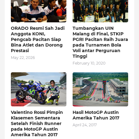
ORADO Resmi Sah Jadi
Tumbangkan UIN
Anggota KONI,
Malang di Final, STKIP
Pengcab Pacitan Siap
PGRI Pacitan Raih Juara
Bina Atlet dan Dorong
pada Turnamen Bola
Prestasi
Voli antar Perguruan
Tinggi
May 22, 2026
February 10, 2020
Valentino Rossi Pimpin
Hasil MotoGP Austin
Klasemen Sementara
Amerika Tahun 2017
Setelah Finish Runner
April 24, 2017
pada MotoGP Austin
Amerika Tahun 2017