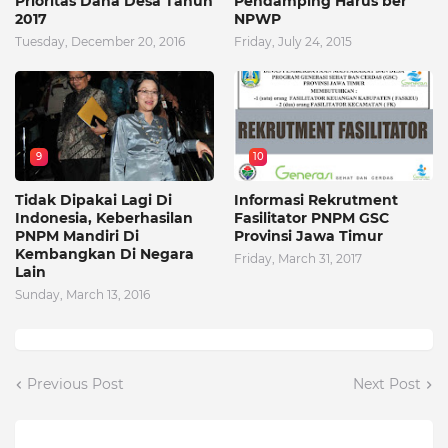
Prioritas Dana Desa Tahun
Pendamping Harus ber
2017
NPWP
Tuesday, December 20, 2016
Friday, July 24, 2015
9
10
Tidak Dipakai Lagi Di
Informasi Rekrutment
Indonesia, Keberhasilan
Fasilitator PNPM GSC
PNPM Mandiri Di
Provinsi Jawa Timur
Kembangkan Di Negara
Friday, March 31, 2017
Lain
Sunday, March 13, 2016
Previous Post
Next Post