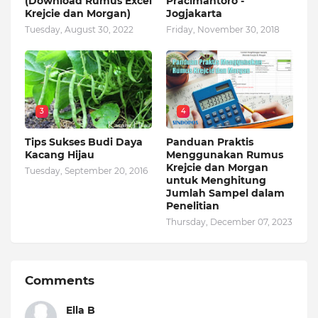
(Download Rumus Excel
Pracimantoro -
Krejcie dan Morgan)
Jogjakarta
Tuesday, August 30, 2022
Friday, November 30, 2018
3
4
Tips Sukses Budi Daya
Panduan Praktis
Kacang Hijau
Menggunakan Rumus
Krejcie dan Morgan
Tuesday, September 20, 2016
untuk Menghitung
Jumlah Sampel dalam
Penelitian
Thursday, December 07, 2023
Comments
Ella B