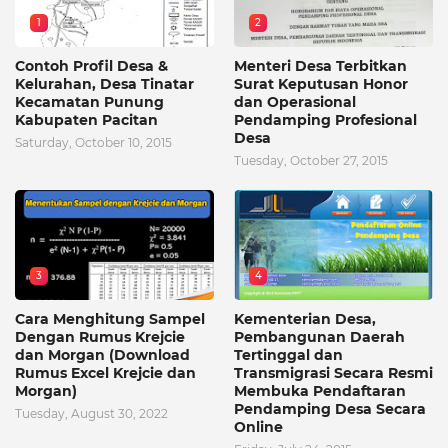
1
2
Contoh Profil Desa &
Menteri Desa Terbitkan
Kelurahan, Desa Tinatar
Surat Keputusan Honor
Kecamatan Punung
dan Operasional
Kabupaten Pacitan
Pendamping Profesional
Desa
Saturday, October 10, 2015
Tuesday, October 27, 2015
3
4
Cara Menghitung Sampel
Kementerian Desa,
Dengan Rumus Krejcie
Pembangunan Daerah
dan Morgan (Download
Tertinggal dan
Rumus Excel Krejcie dan
Transmigrasi Secara Resmi
Morgan)
Membuka Pendaftaran
Pendamping Desa Secara
Tuesday, August 30, 2022
Online