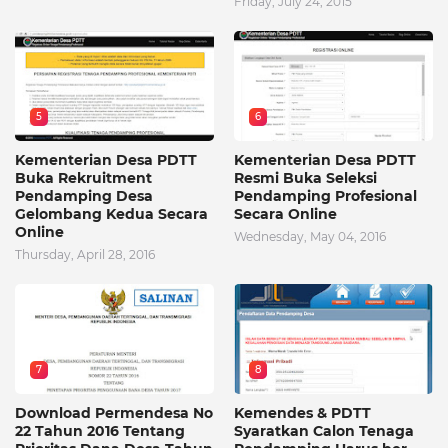
Friday, July 24, 2015
5
6
Kementerian Desa PDTT
Kementerian Desa PDTT
Buka Rekruitment
Resmi Buka Seleksi
Pendamping Desa
Pendamping Profesional
Gelombang Kedua Secara
Secara Online
Online
Wednesday, May 04, 2016
Thursday, April 28, 2016
7
8
Download Permendesa No
Kemendes & PDTT
22 Tahun 2016 Tentang
Syaratkan Calon Tenaga