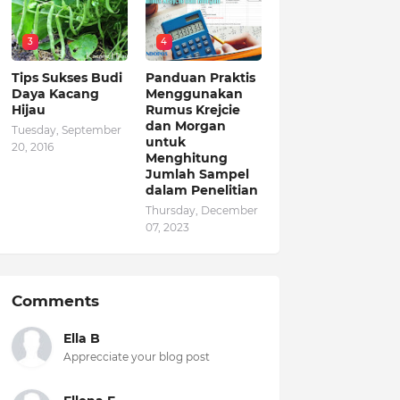
3
4
Tips Sukses Budi
Panduan Praktis
Daya Kacang
Menggunakan
Hijau
Rumus Krejcie
dan Morgan
Tuesday, September
untuk
20, 2016
Menghitung
Jumlah Sampel
dalam Penelitian
Thursday, December
07, 2023
Comments
Ella B
Apprecciate your blog post