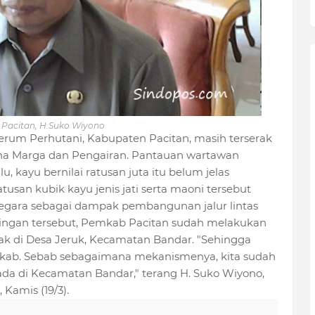
 Pacitan, H.Suko Wiyono
erum Perhutani, Kabupaten Pacitan, masih terserak
Bina Marga dan Pengairan. Pantauan wartawan
u, kayu bernilai ratusan juta itu belum jelas
usan kubik kayu jenis jati serta maoni tersebut
gara sebagai dampak pembangunan jalur lintas
tingan tersebut, Pemkab Pacitan sudah melakukan
hak di Desa Jeruk, Kecamatan Bandar. "Sehingga
mkab. Sebab sebagaimana mekanismenya, kita sudah
da di Kecamatan Bandar," terang H. Suko Wiyono,
Kamis (19/3).