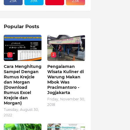
25k
39k
23k
Popular Posts
1
2
Cara Menghitung
Pengalaman
Sampel Dengan
Wisata Kuliner di
Rumus Krejcie
Warung Makan
dan Morgan
Mbok Was
(Download
Pracimantoro -
Rumus Excel
Jogjakarta
Krejcie dan
Friday, November 30,
Morgan)
2018
Tuesday, August 30,
2022