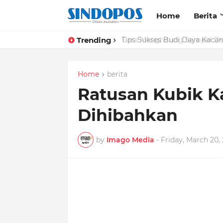
Home
Berita
Trending
Tips Sukses Budi Daya Kacan
Home
berita
Ratusan Kubik K
Dihibahkan
by
Imago Media
-
Friday, March 20, 