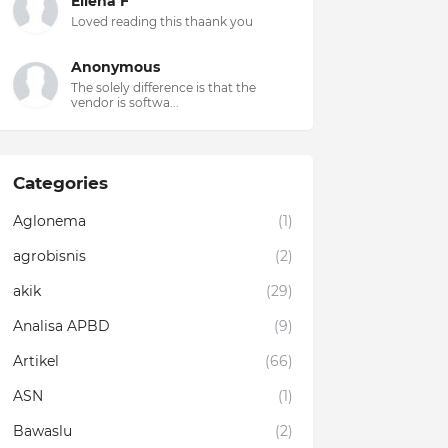
Ellena F
Loved reading this thaank you
Anonymous
The solely difference is that the
vendor is softwa...
Categories
Aglonema
(1)
agrobisnis
(2)
akik
(29)
Analisa APBD
(9)
Artikel
(66)
ASN
(1)
Bawaslu
(2)