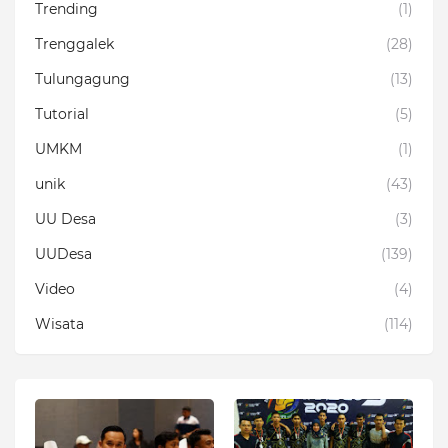
Trending
(1)
Trenggalek
(28)
Tulungagung
(13)
Tutorial
(5)
UMKM
(1)
unik
(43)
UU Desa
(3)
UUDesa
(139)
Video
(4)
Wisata
(114)