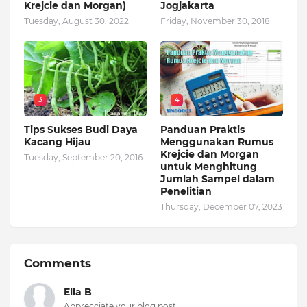
Krejcie dan Morgan)
Jogjakarta
Tuesday, August 30, 2022
Friday, November 30, 2018
3
4
Tips Sukses Budi Daya
Panduan Praktis
Kacang Hijau
Menggunakan Rumus
Krejcie dan Morgan
Tuesday, September 20, 2016
untuk Menghitung
Jumlah Sampel dalam
Penelitian
Thursday, December 07, 2023
Comments
Ella B
Apprecciate your blog post