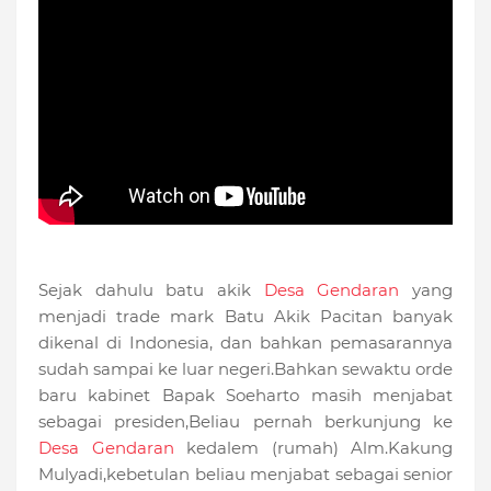
Sejak dahulu batu akik
Desa Gendaran
yang
menjadi trade mark Batu Akik Pacitan banyak
dikenal di Indonesia, dan bahkan pemasarannya
sudah sampai ke luar negeri.Bahkan sewaktu orde
baru kabinet Bapak Soeharto masih menjabat
sebagai presiden,Beliau pernah berkunjung ke
Desa Gendaran
kedalem (rumah) Alm.Kakung
Mulyadi,kebetulan beliau menjabat sebagai senior