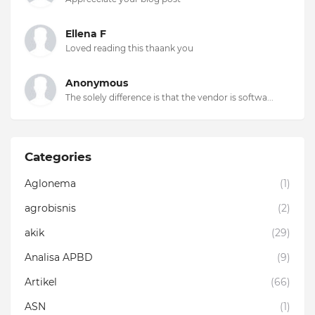
Ellena F
Loved reading this thaank you
Anonymous
The solely difference is that the vendor is softwa...
Categories
Aglonema
(1)
agrobisnis
(2)
akik
(29)
Analisa APBD
(9)
Artikel
(66)
ASN
(1)