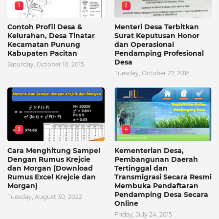
1
2
Contoh Profil Desa &
Menteri Desa Terbitkan
Kelurahan, Desa Tinatar
Surat Keputusan Honor
Kecamatan Punung
dan Operasional
Kabupaten Pacitan
Pendamping Profesional
Desa
Saturday, October 10, 2015
Tuesday, October 27, 2015
3
4
Cara Menghitung Sampel
Kementerian Desa,
Dengan Rumus Krejcie
Pembangunan Daerah
dan Morgan (Download
Tertinggal dan
Rumus Excel Krejcie dan
Transmigrasi Secara Resmi
Morgan)
Membuka Pendaftaran
Pendamping Desa Secara
Tuesday, August 30, 2022
Online
Friday, July 24, 2015