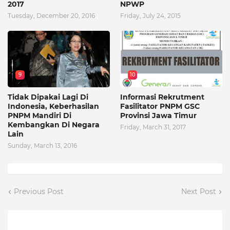
2017
NPWP
Tuesday, December 20, 2016
Friday, July 24, 2015
9
10
Tidak Dipakai Lagi Di
Informasi Rekrutment
Indonesia, Keberhasilan
Fasilitator PNPM GSC
PNPM Mandiri Di
Provinsi Jawa Timur
Kembangkan Di Negara
Friday, March 31, 2017
Lain
Sunday, March 13, 2016
Previous Post
Next Post