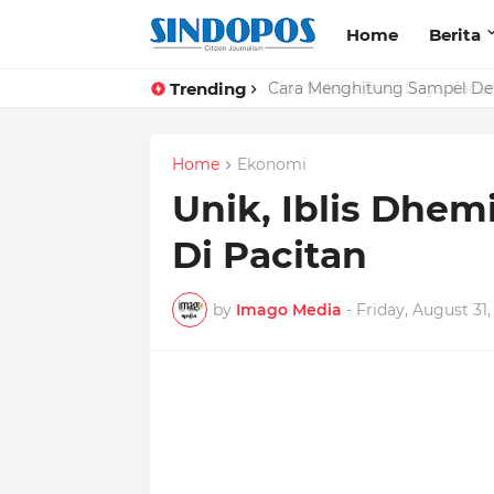
Home
Berita
Trending
Tips Sukses Budi Daya Kacan
Home
Ekonomi
Unik, Iblis Dhem
Di Pacitan
by
Imago Media
-
Friday, August 31,