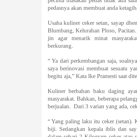
pecinta masakan pedas tidak ada sal
pedasnya akan membuat anda ketagih
Usaha kuliner ceker setan, sayap dhem
Blumbang, Kelurahan Ploso, Pacitan.
jin agar menarik minat masyaraka
berkurang.
“ Ya dari perkembangan saja, soalny
saya berinovasi membuat sesuatu yan
begitu aja,” Kata Ike Pramesti saat di
Kuliner berbahan baku daging ayam
masyarakat. Bahkan, beberapa pelangg
berjualan. Dari 3 varian yang ada, ce
“ Yang paling laku itu ceker (setan)
biji. Sedangkan kepala iblis dan sa
dalam sehari 2 Kilogram ceker atau s