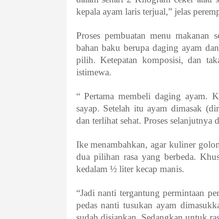
kepala ayam laris terjual,” jelas pere
Proses pembuatan menu makanan serb
bahan baku berupa daging ayam dan 
pilih. Ketepatan k
omposisi, dan tak
istimewa.
“ Pertama membeli daging ayam. K
sayap. Setelah itu ayam dimasak (d
dan terlihat sehat. Proses selanjutnya
Ike menambahkan, agar kuliner golon
dua pilihan rasa yang berbeda. Khu
kedalam ½ liter kecap manis.
“Jadi nanti tergantung permintaan pe
pedas nanti tusukan ayam dimasukk
sudah disiapkan. Sedangkan untuk rasa