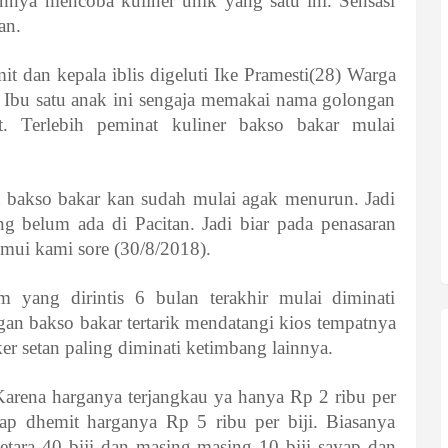
ahnya mencoba kuliner unik yang satu ini. Sensasi
an.
it dan kepala iblis digeluti Ike Pramesti(28) Warga
 Ibu satu anak ini sengaja memakai nama golongan
t. Terlebih peminat kuliner bakso bakar mulai
a bakso bakar kan sudah mulai agak menurun. Jadi
g belum ada di Pacitan. Jadi biar pada penasaran
temui kami sore (30/8/2018).
 yang dirintis 6 bulan terakhir mulai diminati
an bakso bakar tertarik mendatangi kios tempatnya
ker setan paling diminati ketimbang lainnya.
. Karena harganya terjangkau ya hanya Rp 2 ribu per
yap dhemit harganya Rp 5 ribu per biji. Biasanya
etara 40 biji dan masing-masing 10 biji sayap dan