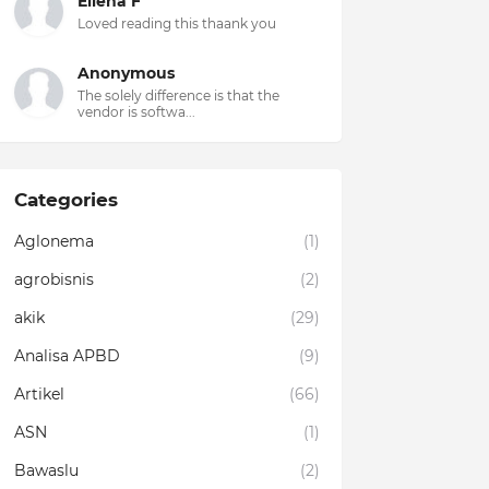
Ellena F
Loved reading this thaank you
Anonymous
The solely difference is that the
vendor is softwa...
Categories
Aglonema
(1)
agrobisnis
(2)
akik
(29)
Analisa APBD
(9)
Artikel
(66)
ASN
(1)
Bawaslu
(2)