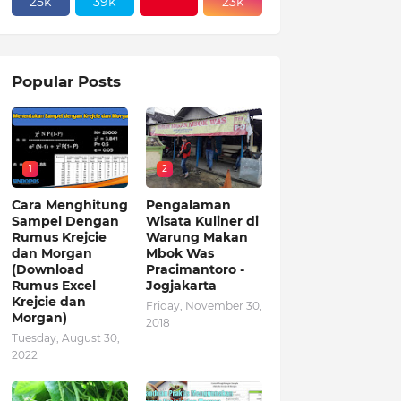
25k
39k
23k
Popular Posts
1
2
Cara Menghitung
Pengalaman
Sampel Dengan
Wisata Kuliner di
Rumus Krejcie
Warung Makan
dan Morgan
Mbok Was
(Download
Pracimantoro -
Rumus Excel
Jogjakarta
Krejcie dan
Friday, November 30,
Morgan)
2018
Tuesday, August 30,
2022