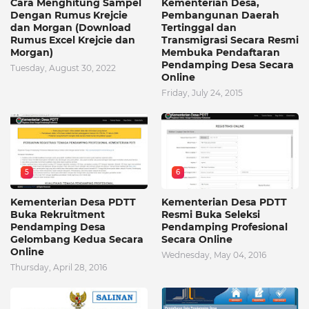
Cara Menghitung Sampel
Kementerian Desa,
Dengan Rumus Krejcie
Pembangunan Daerah
dan Morgan (Download
Tertinggal dan
Rumus Excel Krejcie dan
Transmigrasi Secara Resmi
Morgan)
Membuka Pendaftaran
Pendamping Desa Secara
Tuesday, August 30, 2022
Online
Friday, July 24, 2015
5
6
Kementerian Desa PDTT
Kementerian Desa PDTT
Buka Rekruitment
Resmi Buka Seleksi
Pendamping Desa
Pendamping Profesional
Gelombang Kedua Secara
Secara Online
Online
Wednesday, May 04, 2016
Thursday, April 28, 2016