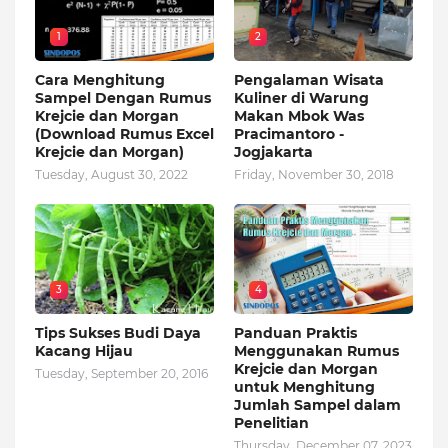
1
2
Cara Menghitung
Pengalaman Wisata
Sampel Dengan Rumus
Kuliner di Warung
Krejcie dan Morgan
Makan Mbok Was
(Download Rumus Excel
Pracimantoro -
Krejcie dan Morgan)
Jogjakarta
Tuesday, August 30, 2022
Friday, November 30, 2018
3
4
Tips Sukses Budi Daya
Panduan Praktis
Kacang Hijau
Menggunakan Rumus
Krejcie dan Morgan
Tuesday, September 20, 2016
untuk Menghitung
Jumlah Sampel dalam
Penelitian
Thursday, December 07, 2023