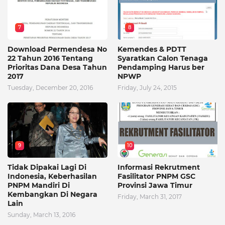
7
8
Download Permendesa No
Kemendes & PDTT
22 Tahun 2016 Tentang
Syaratkan Calon Tenaga
Prioritas Dana Desa Tahun
Pendamping Harus ber
2017
NPWP
Tuesday, December 20, 2016
Friday, July 24, 2015
9
10
Tidak Dipakai Lagi Di
Informasi Rekrutment
Indonesia, Keberhasilan
Fasilitator PNPM GSC
PNPM Mandiri Di
Provinsi Jawa Timur
Kembangkan Di Negara
Friday, March 31, 2017
Lain
Sunday, March 13, 2016