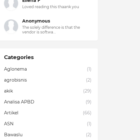
Ellena F
Loved reading this thaank you
Anonymous
The solely difference is that the
vendor is softwa...
Categories
Aglonema
(1)
agrobisnis
(2)
akik
(29)
Analisa APBD
(9)
Artikel
(66)
ASN
(1)
Bawaslu
(2)