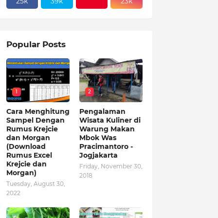
25k
39k
23k
Popular Posts
1
2
Cara Menghitung
Pengalaman
Sampel Dengan
Wisata Kuliner di
Rumus Krejcie
Warung Makan
dan Morgan
Mbok Was
(Download
Pracimantoro -
Rumus Excel
Jogjakarta
Krejcie dan
Friday, November 30,
Morgan)
2018
Tuesday, August 30,
2022