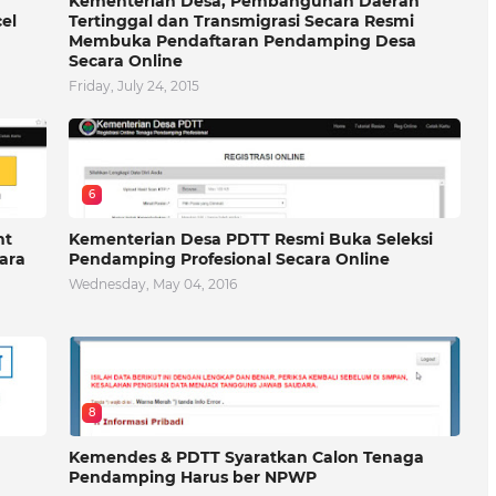
Kementerian Desa, Pembangunan Daerah
el
Tertinggal dan Transmigrasi Secara Resmi
Membuka Pendaftaran Pendamping Desa
Secara Online
Friday, July 24, 2015
6
nt
Kementerian Desa PDTT Resmi Buka Seleksi
ara
Pendamping Profesional Secara Online
Wednesday, May 04, 2016
8
Kemendes & PDTT Syaratkan Calon Tenaga
Pendamping Harus ber NPWP