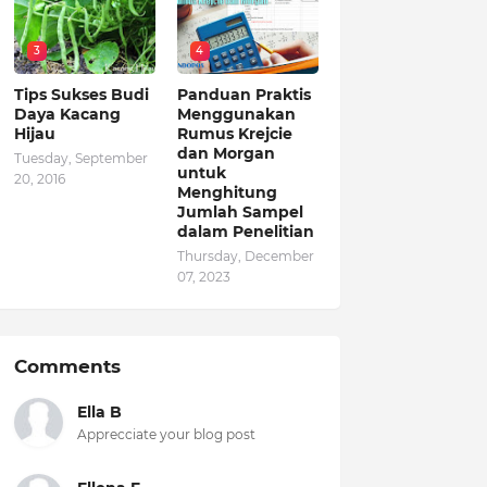
3
4
Tips Sukses Budi
Panduan Praktis
Daya Kacang
Menggunakan
Hijau
Rumus Krejcie
dan Morgan
Tuesday, September
untuk
20, 2016
Menghitung
Jumlah Sampel
dalam Penelitian
Thursday, December
07, 2023
Comments
Ella B
Apprecciate your blog post