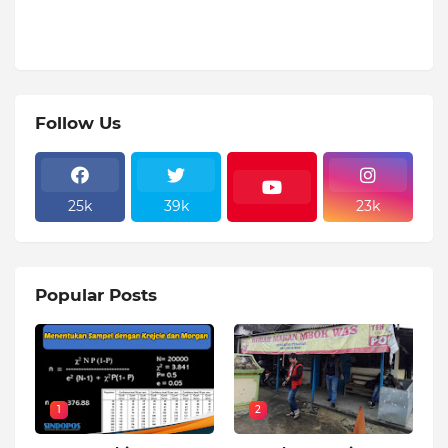
Follow Us
25k
39k
23k
Popular Posts
1
2