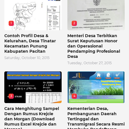
1
2
Contoh Profil Desa &
Menteri Desa Terbitkan
Kelurahan, Desa Tinatar
Surat Keputusan Honor
Kecamatan Punung
dan Operasional
Kabupaten Pacitan
Pendamping Profesional
Desa
Saturday, October 10, 2015
Tuesday, October 27, 2015
3
4
Cara Menghitung Sampel
Kementerian Desa,
Dengan Rumus Krejcie
Pembangunan Daerah
dan Morgan (Download
Tertinggal dan
Rumus Excel Krejcie dan
Transmigrasi Secara Resmi