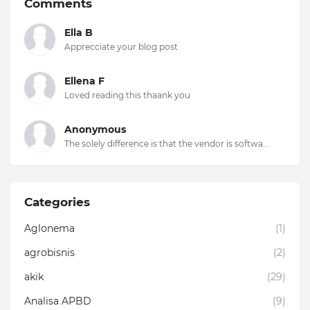
Comments
Ella B
Apprecciate your blog post
Ellena F
Loved reading this thaank you
Anonymous
The solely difference is that the vendor is softwa...
Categories
Aglonema
(1)
agrobisnis
(2)
akik
(29)
Analisa APBD
(9)