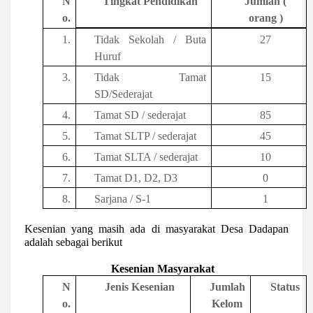
N
Tingkat Pendidikan
Jumlah (
o.
orang )
1.
Tidak Sekolah / Buta
27
Huruf
3.
Tidak Tamat
15
SD/Sederajat
4.
Tamat
SD
/ sederajat
85
5.
Tamat SLTP / sederajat
45
6.
Tamat SLTA / sederajat
10
7.
Tamat D1, D2, D3
0
8.
Sarjana / S-1
1
Kesenian yang masih ada di masyarakat Desa Dadapan
adalah sebagai berikut
Kesenian Masyarakat
N
Jenis Kesenian
Jumlah
Status
o.
Kelom