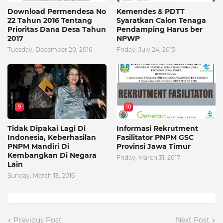
Download Permendesa No
Kemendes & PDTT
22 Tahun 2016 Tentang
Syaratkan Calon Tenaga
Prioritas Dana Desa Tahun
Pendamping Harus ber
2017
NPWP
Tuesday, December 20, 2016
Friday, July 24, 2015
9
10
Tidak Dipakai Lagi Di
Informasi Rekrutment
Indonesia, Keberhasilan
Fasilitator PNPM GSC
PNPM Mandiri Di
Provinsi Jawa Timur
Kembangkan Di Negara
Friday, March 31, 2017
Lain
Sunday, March 13, 2016
Previous Post
Next Post