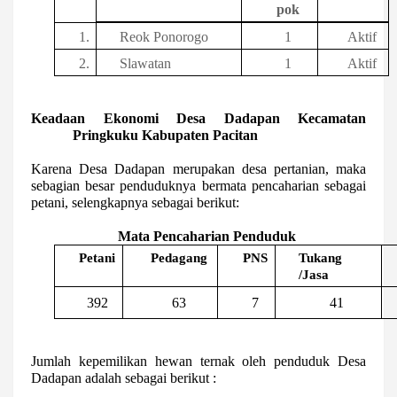
pok
1.
Reok Ponorogo
1
Aktif
2.
Slawatan
1
Aktif
Keadaan Ekonomi Desa Dadapan Kecamatan
Pringkuku Kabupaten Pacitan
Karena Desa
Dadapan
merupakan desa pertanian, maka
sebagian besar penduduknya bermata pencaharian sebagai
petani, selengkapnya sebagai berikut:
9
Mata Pencaharian Penduduk
Petani
Pedagang
PNS
Tukang
/Jasa
392
63
7
41
Jumlah kepemilikan hewan ternak oleh penduduk Desa
Dadapan
adalah sebagai berikut :