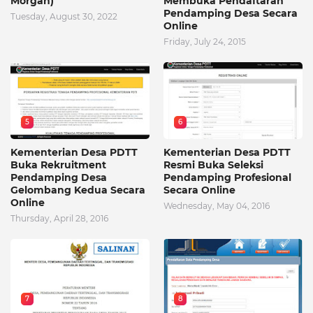
Morgan)
Membuka Pendaftaran
Pendamping Desa Secara
Tuesday, August 30, 2022
Online
Friday, July 24, 2015
5
6
Kementerian Desa PDTT
Kementerian Desa PDTT
Buka Rekruitment
Resmi Buka Seleksi
Pendamping Desa
Pendamping Profesional
Gelombang Kedua Secara
Secara Online
Online
Wednesday, May 04, 2016
Thursday, April 28, 2016
7
8