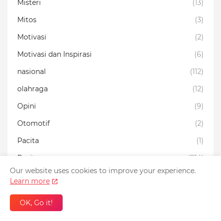
Misteri
(13)
Mitos
(3)
Motivasi
(2)
Motivasi dan Inspirasi
(6)
nasional
(112)
olahraga
(12)
Opini
(9)
Otomotif
(2)
Pacita
(1)
Pacitan
(214)
Our website uses cookies to improve your experience.
Pegawai Negeri
(1)
Learn more
Peluang Usaha
(4)
OK, Go it!
Pembangunan
(3)