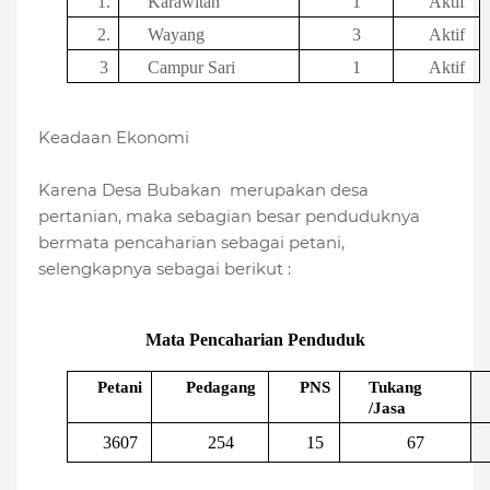
1.
Karawitan
1
Aktif
2.
Wayang
3
Aktif
3
Campur Sari
1
Aktif
Keadaan Ekonomi
Karena Desa Bubakan merupakan desa
pertanian, maka sebagian besar penduduknya
bermata pencaharian sebagai petani,
selengkapnya sebagai berikut :
9
Mata Pencaharian Penduduk
Petani
Pedagang
PNS
Tukang
/Jasa
3607
254
15
67