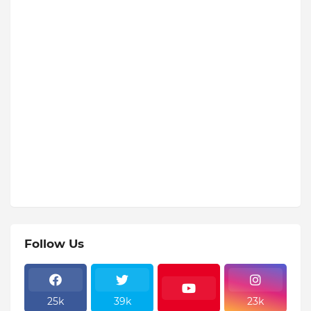
Follow Us
25k
39k
23k