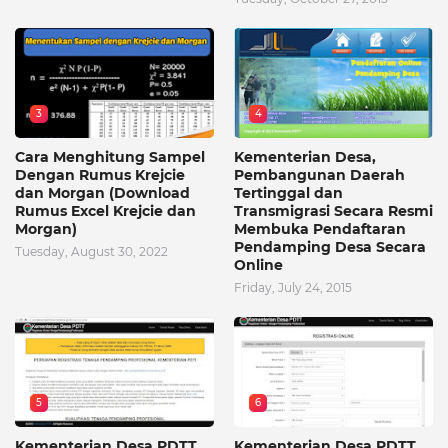
3
4
Cara Menghitung Sampel
Kementerian Desa,
Dengan Rumus Krejcie
Pembangunan Daerah
dan Morgan (Download
Tertinggal dan
Rumus Excel Krejcie dan
Transmigrasi Secara Resmi
Morgan)
Membuka Pendaftaran
Pendamping Desa Secara
Tuesday, August 30, 2022
Online
Friday, July 24, 2015
5
6
Kementerian Desa PDTT
Kementerian Desa PDTT