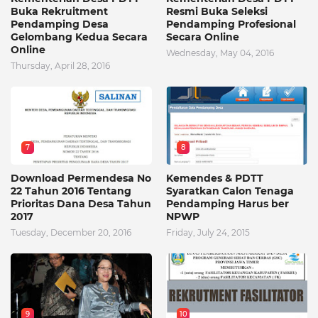
Buka Rekruitment
Resmi Buka Seleksi
Pendamping Desa
Pendamping Profesional
Gelombang Kedua Secara
Secara Online
Online
Wednesday, May 04, 2016
Thursday, April 28, 2016
7
8
Download Permendesa No
Kemendes & PDTT
22 Tahun 2016 Tentang
Syaratkan Calon Tenaga
Prioritas Dana Desa Tahun
Pendamping Harus ber
2017
NPWP
Tuesday, December 20, 2016
Friday, July 24, 2015
9
10