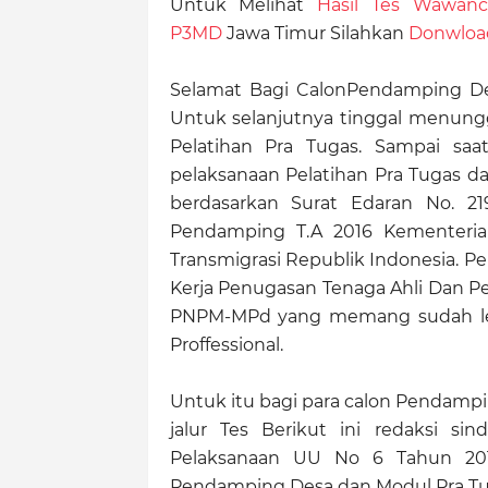
Untuk Melihat
Hasil Tes Wawanc
P3MD
Jawa Timur Silahkan
Donwloa
Selamat Bagi CalonPendamping De
Untuk selanjutnya tinggal menung
Pelatihan Pra Tugas. Sampai saa
pelaksanaan Pelatihan Pra Tugas da
berdasarkan Surat Edaran No. 2195
Pendamping T.A 2016 Kementeria
Transmigrasi Republik Indonesia. P
Kerja Penugasan Tenaga Ahli Dan Pe
PNPM-MPd yang memang sudah leb
Proffessional.
Untuk itu bagi para calon Pendampi
jalur Tes Berikut ini redaksi s
Pelaksanaan UU No 6 Tahun 201
Pendamping Desa dan Modul Pra Tug