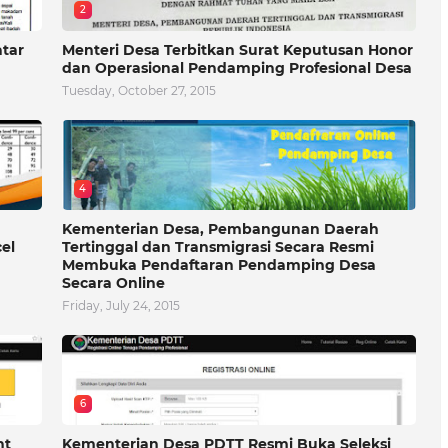
2
atar
Menteri Desa Terbitkan Surat Keputusan Honor
dan Operasional Pendamping Profesional Desa
Tuesday, October 27, 2015
4
Kementerian Desa, Pembangunan Daerah
el
Tertinggal dan Transmigrasi Secara Resmi
Membuka Pendaftaran Pendamping Desa
Secara Online
Friday, July 24, 2015
6
nt
Kementerian Desa PDTT Resmi Buka Seleksi