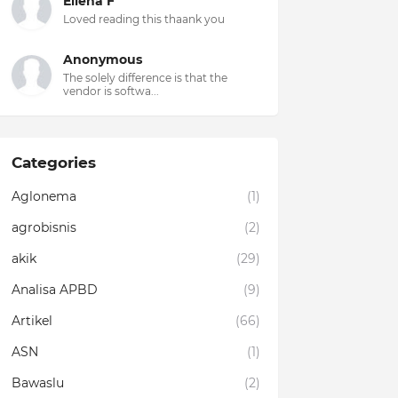
Ellena F
Loved reading this thaank you
Anonymous
The solely difference is that the
vendor is softwa...
Categories
Aglonema
(1)
agrobisnis
(2)
akik
(29)
Analisa APBD
(9)
Artikel
(66)
ASN
(1)
Bawaslu
(2)