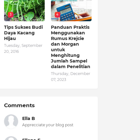
3
4
Tips Sukses Budi
Panduan Praktis
Daya Kacang
Menggunakan
Hijau
Rumus Krejcie
dan Morgan
Tuesday, September
untuk
20, 2016
Menghitung
Jumlah Sampel
dalam Penelitian
Thursday, December
07, 2023
Comments
Ella B
Apprecciate your blog post