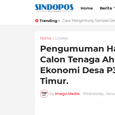
Home
Berita
Trending
Tips Sukses Budi Daya Kacan
Home
Lowker
Pengumuman Has
Calon Tenaga Ah
Ekonomi Desa P
Timur.
by
Imago Media
-
Wednesday, Januar