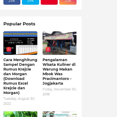
25k
39k
23k
Popular Posts
1
2
Cara Menghitung
Pengalaman
Sampel Dengan
Wisata Kuliner di
Rumus Krejcie
Warung Makan
dan Morgan
Mbok Was
(Download
Pracimantoro -
Rumus Excel
Jogjakarta
Krejcie dan
Friday, November 30,
Morgan)
2018
Tuesday, August 30,
2022