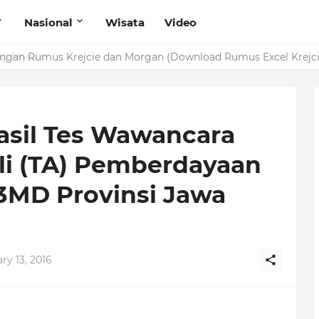
Nasional
Wisata
Video
g Hijau
il Tes Wawancara
li (TA) Pemberdayaan
3MD Provinsi Jawa
y 13, 2016