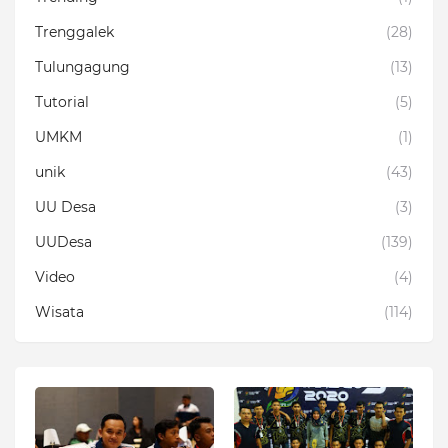
Trenggalek
(28)
Tulungagung
(13)
Tutorial
(5)
UMKM
(1)
unik
(43)
UU Desa
(3)
UUDesa
(139)
Video
(4)
Wisata
(114)