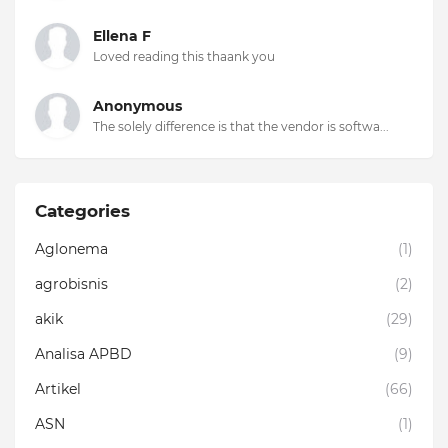
Ellena F
Loved reading this thaank you
Anonymous
The solely difference is that the vendor is softwa...
Categories
Aglonema
(1)
agrobisnis
(2)
akik
(29)
Analisa APBD
(9)
Artikel
(66)
ASN
(1)