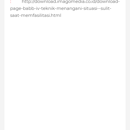
:
http://download.imagomedia.co.id/download-
page-babb-iv-teknik-menangani-situasi--sulit-
saat-memfasilitasi.html