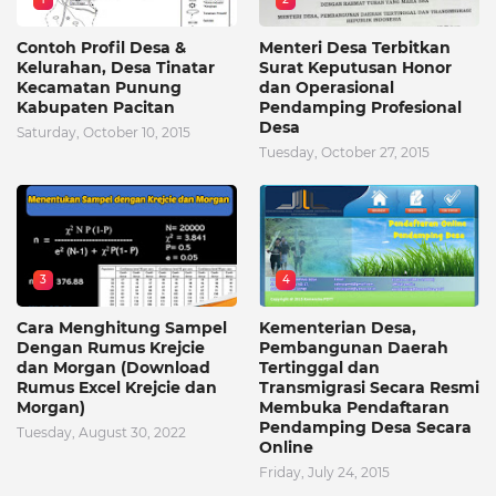
Contoh Profil Desa &
Menteri Desa Terbitkan
Kelurahan, Desa Tinatar
Surat Keputusan Honor
Kecamatan Punung
dan Operasional
Kabupaten Pacitan
Pendamping Profesional
Desa
Saturday, October 10, 2015
Tuesday, October 27, 2015
3
4
Cara Menghitung Sampel
Kementerian Desa,
Dengan Rumus Krejcie
Pembangunan Daerah
dan Morgan (Download
Tertinggal dan
Rumus Excel Krejcie dan
Transmigrasi Secara Resmi
Morgan)
Membuka Pendaftaran
Pendamping Desa Secara
Tuesday, August 30, 2022
Online
Friday, July 24, 2015