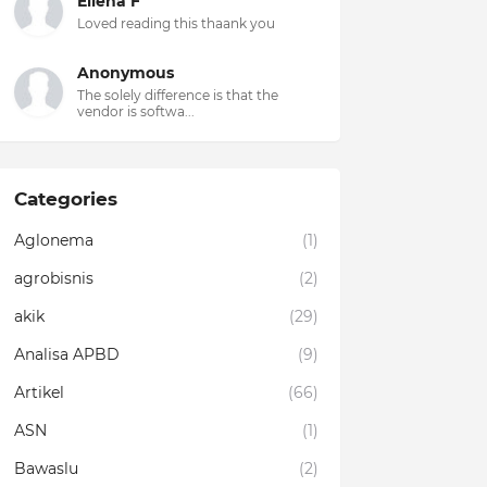
Ellena F
Loved reading this thaank you
Anonymous
The solely difference is that the
vendor is softwa...
Categories
Aglonema
(1)
agrobisnis
(2)
akik
(29)
Analisa APBD
(9)
Artikel
(66)
ASN
(1)
Bawaslu
(2)