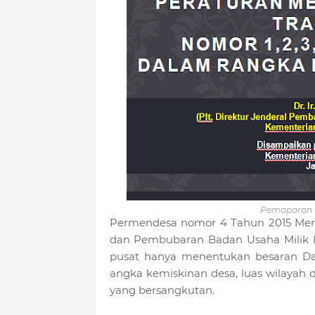
Pemaparan P
Permendesa nomor 4 Tahun 2015 Meng
dan Pembubaran Badan Usaha Milik De
pusat hanya menentukan besaran Da
angka kemiskinan desa, luas wilayah d
yang bersangkutan.