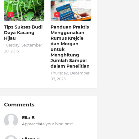
3
4
Tips Sukses Budi
Panduan Praktis
Daya Kacang
Menggunakan
Hijau
Rumus Krejcie
dan Morgan
Tuesday, September
untuk
20, 2016
Menghitung
Jumlah Sampel
dalam Penelitian
Thursday, December
07, 2023
Comments
Ella B
Apprecciate your blog post