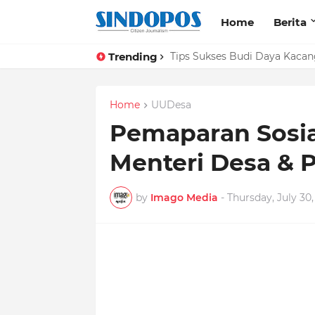
Home
Berita
Trending
Tips Sukses Budi Daya Kacan
Home
UUDesa
Pemaparan Sosia
Menteri Desa & 
by
Imago Media
-
Thursday, July 30,