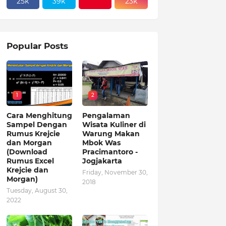
25k
39k
23k
Popular Posts
1
2
Cara Menghitung
Pengalaman
Sampel Dengan
Wisata Kuliner di
Rumus Krejcie
Warung Makan
dan Morgan
Mbok Was
(Download
Pracimantoro -
Rumus Excel
Jogjakarta
Krejcie dan
Friday, November 30,
Morgan)
2018
Tuesday, August 30,
2022