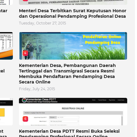
atar
Menteri Desa Terbitkan Surat Keputusan Honor
dan Operasional Pendamping Profesional Desa
Tuesday, October 27, 2015
4
Kementerian Desa, Pembangunan Daerah
el
Tertinggal dan Transmigrasi Secara Resmi
Membuka Pendaftaran Pendamping Desa
Secara Online
Friday, July 24, 2015
6
nt
Kementerian Desa PDTT Resmi Buka Seleksi
ara
Pendamping Profesional Secara Online