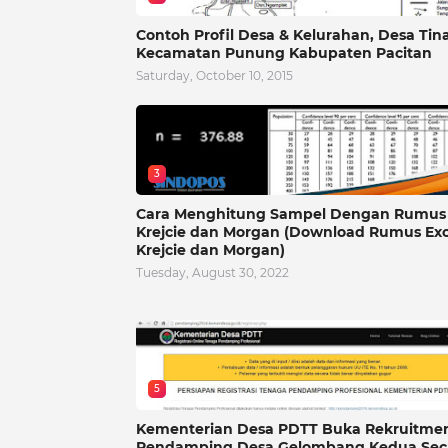
Contoh Profil Desa & Kelurahan, Desa Tin
Kecamatan Punung Kabupaten Pacitan
Saturday, October 10, 2015
3
Cara Menghitung Sampel Dengan Rumus
Krejcie dan Morgan (Download Rumus Exc
Krejcie dan Morgan)
Tuesday, August 30, 2022
5
Kementerian Desa PDTT Buka Rekruitme
Pendamping Desa Gelombang Kedua Sec