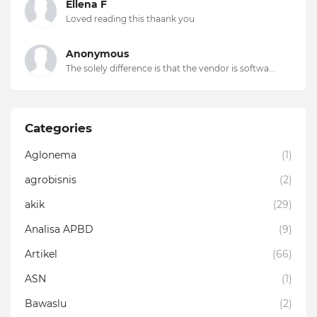
Ellena F
Loved reading this thaank you
Anonymous
The solely difference is that the vendor is softwa...
Categories
Aglonema
(1)
agrobisnis
(2)
akik
(29)
Analisa APBD
(9)
Artikel
(66)
ASN
(1)
Bawaslu
(2)