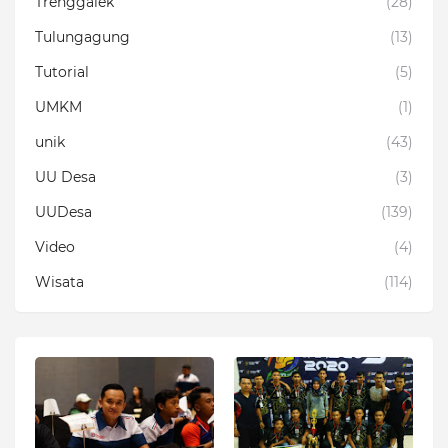
Trenggalek
(28)
Tulungagung
(13)
Tutorial
(5)
UMKM
(1)
unik
(43)
UU Desa
(3)
UUDesa
(139)
Video
(4)
Wisata
(114)