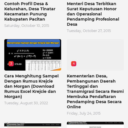
Contoh Profil Desa &
Menteri Desa Terbitkan
Kelurahan, Desa Tinatar
Surat Keputusan Honor
Kecamatan Punung
dan Operasional
Kabupaten Pacitan
Pendamping Profesional
Desa
Saturday, October 10, 2015
Tuesday, October 27, 2015
3
4
Cara Menghitung Sampel
Kementerian Desa,
Dengan Rumus Krejcie
Pembangunan Daerah
dan Morgan (Download
Tertinggal dan
Rumus Excel Krejcie dan
Transmigrasi Secara Resmi
Morgan)
Membuka Pendaftaran
Pendamping Desa Secara
Tuesday, August 30, 2022
Online
Friday, July 24, 2015