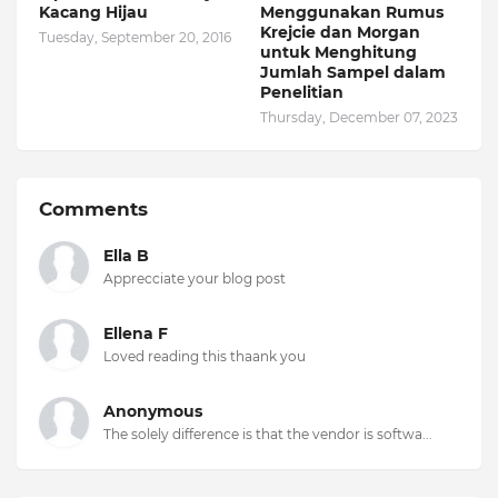
Kacang Hijau
Menggunakan Rumus
Krejcie dan Morgan
Tuesday, September 20, 2016
untuk Menghitung
Jumlah Sampel dalam
Penelitian
Thursday, December 07, 2023
Comments
Ella B
Apprecciate your blog post
Ellena F
Loved reading this thaank you
Anonymous
The solely difference is that the vendor is softwa...