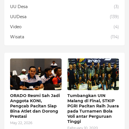
UU Desa
(3)
UUDesa
(139)
Video
(4)
Wisata
(114)
ORADO Resmi Sah Jadi
Tumbangkan UIN
Anggota KONI,
Malang di Final, STKIP
Pengcab Pacitan Siap
PGRI Pacitan Raih Juara
Bina Atlet dan Dorong
pada Turnamen Bola
Prestasi
Voli antar Perguruan
Tinggi
May 22, 2026
February 10, 2020