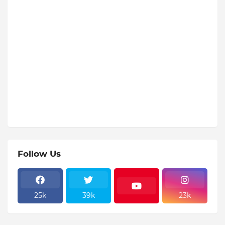
Follow Us
25k
39k
23k