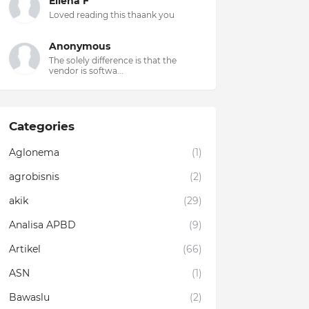
Ellena F
Loved reading this thaank you
Anonymous
The solely difference is that the
vendor is softwa...
Categories
Aglonema
(1)
agrobisnis
(2)
akik
(29)
Analisa APBD
(9)
Artikel
(66)
ASN
(1)
Bawaslu
(2)