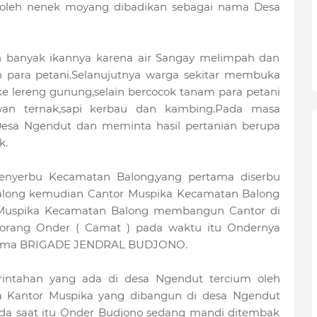
 oleh nenek moyang dibadikan sebagai nama Desa
an banyak ikannya karena air Sangay melimpah dan
ara petani.Selanujutnya warga sekitar membuka
ke lereng gunung,selain bercocok tanam para petani
an ternak,sapi kerbau dan kambing.Pada masa
esa Ngendut dan meminta hasil pertanian berupa
k.
enyerbu Kecamatan Balong,yang pertama diserbu
along kemudian Cantor Muspika Kecamatan Balong
 Muspika Kecamatan Balong membangun Cantor di
eorang Onder ( Camat ) pada waktu itu Ondernya
rnama BRIGADE JENDRAL BUDJONO.
intahan yang ada di desa Ngendut tercium oleh
ta Kantor Muspika yang dibangun di desa Ngendut
pada saat itu Onder Budjono sedang mandi ditembak