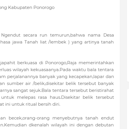
ong Kabupaten Ponorogo
a Ngendut secara run temurun,bahwa nama Desa
hasa jawa Tanah liat /lembek ) yang artinya tanah
japahit berkuasa di Ponorogo,Raja memerintahkan
luas wilayah kekuasaanya.Pada waktu bala tentara
lam perjalanannya banyak yang kecapekan,lapar dan
 sumber air /belik,disekitar belik tersebut banyak
rnya sangat sejuk.Bala tentara tersebut beristirahat
tuk melepas rasa haus.Disekitar belik tersebut
 ini untuk ritual bersih diri.
dan becek,orang-orang menyebutnya tanah endut
n.Kemudian dkenalah wilayah ini dengan debutan