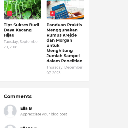
3
4
Tips Sukses Budi
Panduan Praktis
Daya Kacang
Menggunakan
Hijau
Rumus Krejcie
dan Morgan
Tuesday, September
untuk
20, 2016
Menghitung
Jumlah Sampel
dalam Penelitian
Thursday, December
07, 2023
Comments
Ella B
Apprecciate your blog post