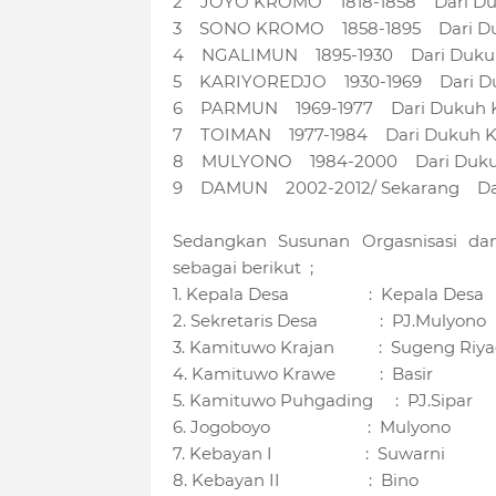
2 JOYO KROMO 1818-1858 Dari Duk
3 SONO KROMO 1858-1895 Dari Du
4 NGALIMUN 1895-1930 Dari Duku
5 KARIYOREDJO 1930-1969 Dari D
6 PARMUN 1969-1977 Dari Dukuh 
7 TOIMAN 1977-1984 Dari Dukuh K
8 MULYONO 1984-2000 Dari Duku
9 DAMUN 2002-2012/ Sekarang Dar
Sedangkan Susunan Orgasnisasi da
sebagai berikut ;
1. Kepala Desa : Kepala Desa
2. Sekretaris Desa : PJ.Mulyono
3. Kamituwo Krajan : Sugeng Riya
4. Kamituwo Krawe : Basir
5. Kamituwo Puhgading : PJ.Sipar
6. Jogoboyo : Mulyono
7. Kebayan I : Suwarni
8. Kebayan II : Bino