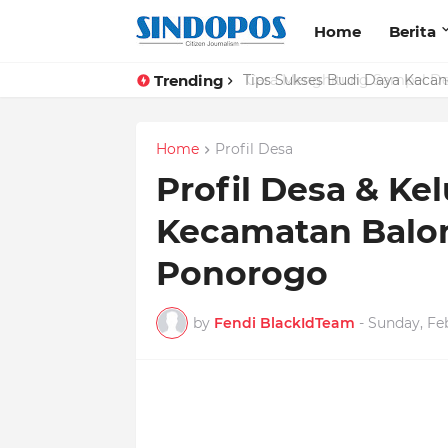
Home
Berita
Trending
Tips Sukses Budi Daya Kacan
Home
Profil Desa
Profil Desa & Ke
Kecamatan Balo
Ponorogo
by
Fendi BlackIdTeam
-
Sunday, Feb