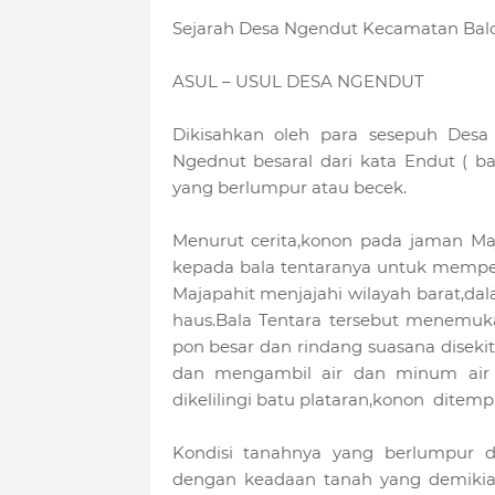
Sejarah Desa Ngendut Kecamatan Bal
ASUL – USUL DESA NGENDUT
Dikisahkan oleh para sesepuh Des
Ngednut besaral dari kata Endut ( ba
yang berlumpur atau becek.
Menurut cerita,konon pada jaman Ma
kepada bala tentaranya untuk memper
Majapahit menjajahi wilayah barat,da
haus.Bala Tentara tersebut menemukan
pon besar dan rindang suasana disekita
dan mengambil air dan minum air un
dikelilingi batu plataran,konon ditempat
Kondisi tanahnya yang berlumpur 
dengan keadaan tanah yang demikia