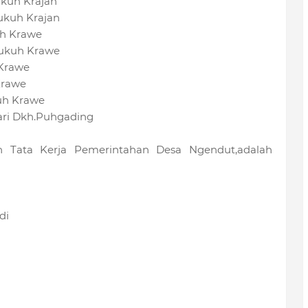
uh Krajan
kuh Krajan
h Krawe
ukuh Krawe
Krawe
rawe
h Krawe
i Dkh.Puhgading
n Tata Kerja Pemerintahan Desa Ngendut,adalah
di