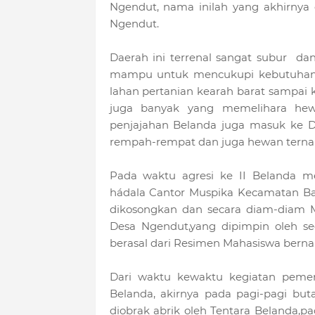
Ngendut, nama inilah yang akhirnya
Ngendut.
Daerah ini terrenal sangat subur d
mampu untuk mencukupi kebutuhan p
lahan pertanian kearah barat sampai 
juga banyak yang memelihara hew
penjajahan Belanda juga masuk ke D
rempah-rempat dan juga hewan terna
Pada waktu agresi ke II Belanda m
hádala Cantor Muspika Kecamatan B
dikosongkan dan secara diam-diam
Desa Ngendut,yang dipimpin oleh s
berasal dari Resimen Mahasiswa be
Dari waktu kewaktu kegiatan pemer
Belanda, akirnya pada pagi-pagi bu
diobrak abrik oleh Tentara Belanda,