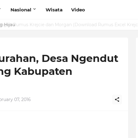
Nasional
Wisata
Video
g Hijau
lurahan, Desa Ngendut
ng Kabupaten
ruary 07, 2016