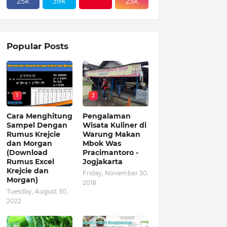
25k
39k
23k
Popular Posts
1
2
Cara Menghitung
Pengalaman
Sampel Dengan
Wisata Kuliner di
Rumus Krejcie
Warung Makan
dan Morgan
Mbok Was
(Download
Pracimantoro -
Rumus Excel
Jogjakarta
Krejcie dan
Friday, November 30,
Morgan)
2018
Tuesday, August 30,
2022